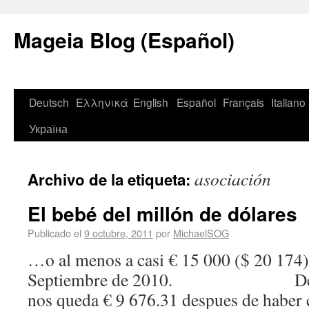
Mageia Blog (Español)
Deutsch
Ελληνικά
English
Español
Français
Italiano
Україна
asociación
Archivo de la etiqueta:
El bebé del millón de dólares
Publicado el
9 octubre, 2011
por
MichaelSOG
…o al menos a casi € 15 000 ($ 20 174)
Septiembre de 2010. De esta
nos queda € 9 676.31 despues de haber