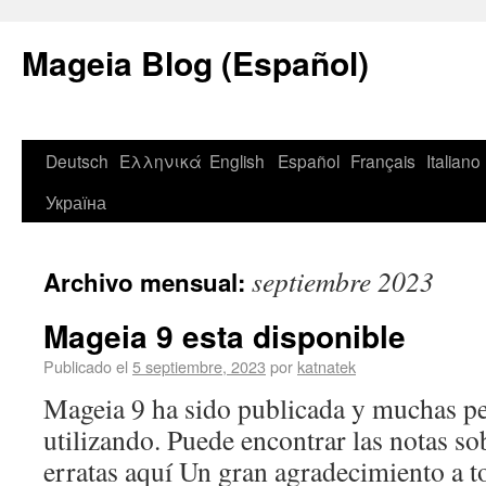
Mageia Blog (Español)
Deutsch
Ελληνικά
English
Español
Français
Italiano
Україна
septiembre 2023
Archivo mensual:
Mageia 9 esta disponible
Publicado el
5 septiembre, 2023
por
katnatek
Mageia 9 ha sido publicada y muchas pe
utilizando. Puede encontrar las notas so
erratas aquí Un gran agradecimiento a t