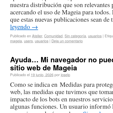
nuestra distribución que son relevantes 
acercando el uso de Mageia para todos.
que estas nuevas publicaciones sean de 
leyendo
→
Publicado en
Atelier
,
Comunidad
,
Sin categoría
,
usuarios
|
Etiq
mageia
,
users
,
usuarios
|
Deja un comentario
Ayuda… Mi navegador no pued
sitio web de Mageia
Publicado el
19 junio, 2026
por
joselp
Como se indica en Medidas para protege
web, las medidas que tuvimos que tomar
impacto de los bots en nuestros servicio
algunas funciones. Un usuario informó 