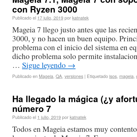
con Ryzen 3000
Publicado el
17 julio, 2019
por
katnatek
Mageia 7 llego justo antes que las re
3000, y no hacen un buen equipo. Princ
problema con el inicio del sistema en e
dicho problema solo permite instalacion
…
Sigue leyendo
→
Publicado en
Mageia
,
QA
,
versiones
|
Etiquetado
isos
,
mageia
,
Ha llegado la mágica (¿y afor
número 7
Publicado el
1 julio, 2019
por
katnatek
Todos en Mageia estamos muy contentos