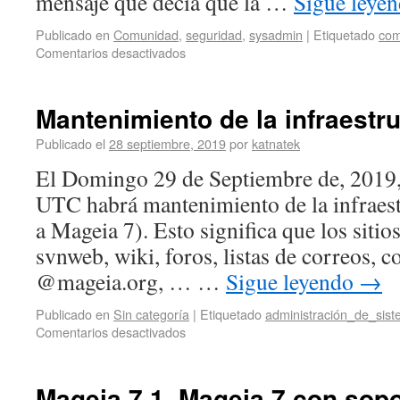
mensaje que decía que la …
Sigue leye
Publicado en
Comunidad
,
seguridad
,
sysadmin
|
Etiquetado
com
Comentarios desactivados
Mantenimiento de la infraestr
Publicado el
28 septiembre, 2019
por
katnatek
El Domingo 29 de Septiembre de, 2019, 
UTC habrá mantenimiento de la infraest
a Mageia 7). Esto significa que los sitio
svnweb, wiki, foros, listas de correos, c
@mageia.org, … …
Sigue leyendo
→
Publicado en
Sin categoría
|
Etiquetado
administración_de_sis
Comentarios desactivados
Mageia 7.1, Mageia 7 con sop