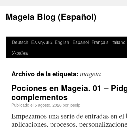
Mageia Blog (Español)
Deutsch
Ελληνικά
English
Español
Français
Italiano
Україна
mageia
Archivo de la etiqueta:
Pociones en Mageia. 01 – Pidg
complementos
Publicado el
5 agosto, 2026
por
joselp
Empezamos una serie de entradas en el b
aplicaciones, procesos, personalizacione