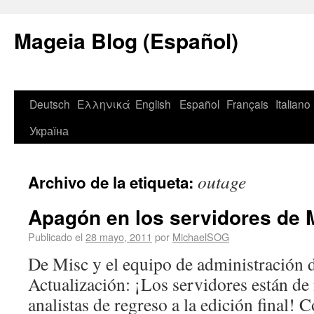
Mageia Blog (Español)
Deutsch
Ελληνικά
English
Español
Français
Italiano
Україна
outage
Archivo de la etiqueta:
Apagón en los servidores de 
Publicado el
28 mayo, 2011
por
MichaelSOG
De Misc y el equipo de administración 
Actualización: ¡Los servidores están de 
analistas de regreso a la edición final