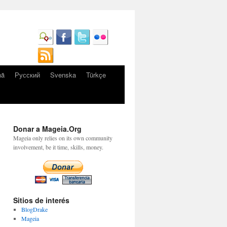
nă
Русский
Svenska
Türkçe
Donar a Mageia.Org
Mageia only relies on its own community
involvement, be it time, skills, money.
Sitios de interés
BlogDrake
Mageia