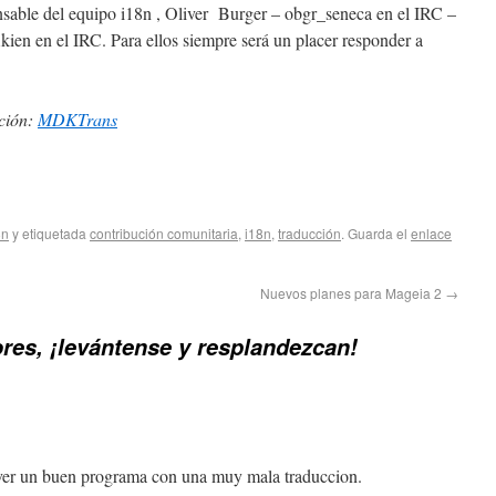
nsable del equipo i18n , Oliver Burger – obgr_seneca en el IRC –
ien en el IRC. Para ellos siempre será un placer responder a
ción:
MDKTrans
8n
y etiquetada
contribución comunitaria
,
i18n
,
traducción
. Guarda el
enlace
Nuevos planes para Mageia 2
→
res, ¡levántense y resplandezcan!
 ver un buen programa con una muy mala traduccion.