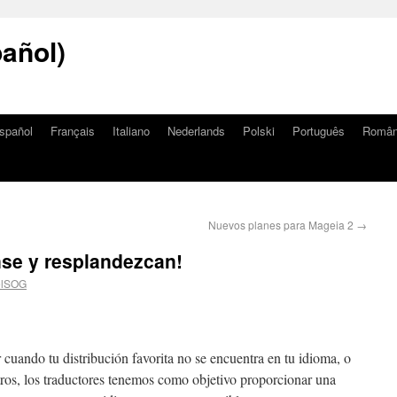
añol)
spañol
Français
Italiano
Nederlands
Polski
Português
Româ
Nuevos planes para Mageia 2
→
nse y resplandezcan!
elSOG
 cuando tu distribución favorita no se encuentra en tu idioma, o
ros, los traductores tenemos como objetivo proporcionar una