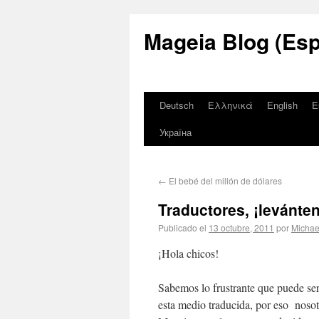
Mageia Blog (Esp
Deutsch
Ελληνικά
English
E
Україна
←
El bebé del millón de dólares
Traductores, ¡levánte
Publicado el
13 octubre, 2011
por
Micha
¡Hola chicos!
Sabemos lo frustrante que puede ser
esta medio traducida, por eso nosot