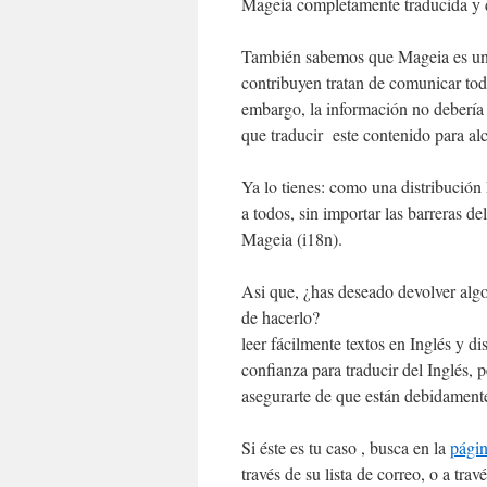
Mageia completamente traducida y q
También sabemos que Mageia es un p
contribuyen tratan de comunicar todo
embargo, la información no debería 
que traducir este contenido para al
Ya lo tienes: como una distribución 
a todos, sin importar las barreras de
Mageia (i18n).
Asi que, ¿has deseado devolver algo
de hac
leer fácilmente textos en Inglés y di
confianza para traducir del Inglés, 
asegurarte de que están debidamente
Si éste es tu caso , busca en la
págin
través de su lista de correo, o a t