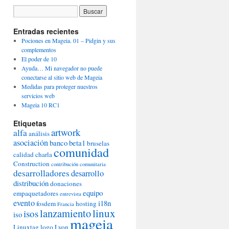
Entradas recientes
Pociones en Mageia. 01 – Pidgin y sus
complementos
El poder de 10
Ayuda… Mi navegador no puede
conectarse al sitio web de Mageia
Medidas para proteger nuestros
servicios web
Mageia 10 RC1
Etiquetas
artwork
alfa
análisis
asociación
banco
beta1
bruselas
comunidad
calidad
charla
Construction
contribución comunitaria
desarrolladores
desarrollo
distribución
donaciones
equipo
empaquetadores
entrevista
evento
i18n
fosdem
hosting
Francia
lanzamiento
linux
isos
iso
mageia
Linuxtag
logo
Lyon