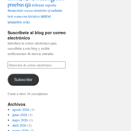
qa
pruebas
release
reporte
financiero
reunión
sysadmin
retrazo
unirse
test
técnico
traducción
usuarios
wiki
Suscríbete al blog por correo
electrónico
Introduce tu correo electrónico para
suscribirte a este blog y recibir
notificaciones de nuevas entradas.
Subscribir
Únete a otros 36 suscriptores
Archivos
agosto 2026
(1)
junio 2026
(3)
mayo 2026
(1)
abril 2026
(2)
marzo 2026
(2)