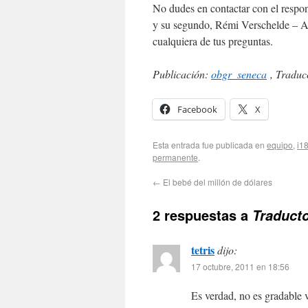
No dudes en contactar con el respo
y su segundo, Rémi Verschelde – Ak
cualquiera de tus preguntas.
Publicación:
obgr_seneca
, Traduc
Facebook
X
Esta entrada fue publicada en
equipo
,
i1
permanente
.
←
El bebé del millón de dólares
2 respuestas a
Traducto
tetris
dijo:
17 octubre, 2011 en 18:56
Es verdad, no es gradable