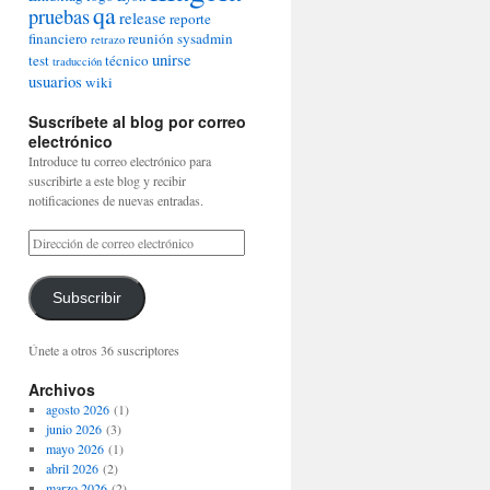
qa
pruebas
release
reporte
financiero
reunión
sysadmin
retrazo
unirse
test
técnico
traducción
usuarios
wiki
Suscríbete al blog por correo
electrónico
Introduce tu correo electrónico para
suscribirte a este blog y recibir
notificaciones de nuevas entradas.
Subscribir
Únete a otros 36 suscriptores
Archivos
agosto 2026
(1)
junio 2026
(3)
mayo 2026
(1)
abril 2026
(2)
marzo 2026
(2)