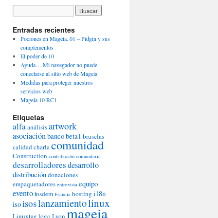
Entradas recientes
Pociones en Mageia. 01 – Pidgin y sus
complementos
El poder de 10
Ayuda… Mi navegador no puede
conectarse al sitio web de Mageia
Medidas para proteger nuestros
servicios web
Mageia 10 RC1
Etiquetas
artwork
alfa
análisis
asociación
banco
beta1
bruselas
comunidad
calidad
charla
Construction
contribución comunitaria
desarrolladores
desarrollo
distribución
donaciones
equipo
empaquetadores
entrevista
evento
i18n
fosdem
hosting
Francia
lanzamiento
linux
isos
iso
mageia
Linuxtag
logo
Lyon