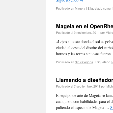
Publicado en
Mageia
|
Etiquetado
comun
Mageia en el OpenRhe
Publicado el
9 noviembre, 2011
por
Mich
«Lejos al oeste donde el sol es po
ciudad al oeste del distrito del car
hornos y las torres sinuosas fuero
Publicado en
Sin categoría
|
Etiquetado
c
Llamando a diseñadore
Publicado el
7 septiembre, 2011
por
Mic
El equipo de arte de Mageia se lanz
cualquiera con habilidades para el 
puliendo el aspecto de Mageia …
S