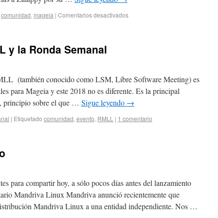
comunidad
,
mageia
|
Comentarios desactivados
L y la Ronda Semanal
MLL (también conocido como LSM, Libre Software Meeting) es
es para Mageia y este 2018 no es diferente. Es la principal
, principio sobre el que …
Sigue leyendo
→
anal
|
Etiquetado
comunidad
,
evento
,
RMLL
|
1 comentario
lo
es para compartir hoy, a sólo pocos días antes del lanzamiento
itario Mandriva Linux Mandriva anunció recientemente que
a distribución Mandriva Linux a una entidad independiente. Nos …