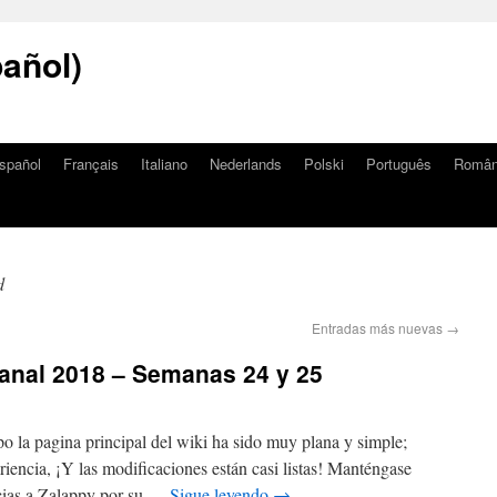
añol)
spañol
Français
Italiano
Nederlands
Polski
Português
Româ
d
Entradas más nuevas
→
anal 2018 – Semanas 24 y 25
 la pagina principal del wiki ha sido muy plana y simple;
encia, ¡Y las modificaciones están casi listas! Manténgase
acias a Zalappy por su …
Sigue leyendo
→