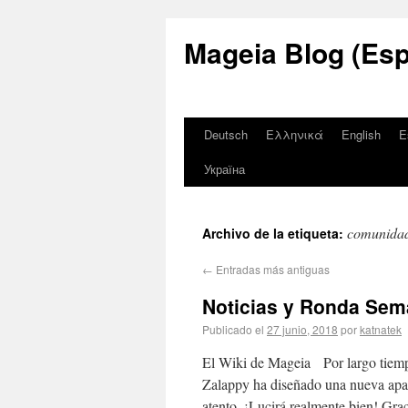
Mageia Blog (Esp
Deutsch
Ελληνικά
English
E
Україна
comunida
Archivo de la etiqueta:
←
Entradas más antiguas
Noticias y Ronda Sem
Publicado el
27 junio, 2018
por
katnatek
El Wiki de Mageia Por largo tiempo
Zalappy ha diseñado una nueva apari
atento, ¡Lucirá realmente bien! Gr