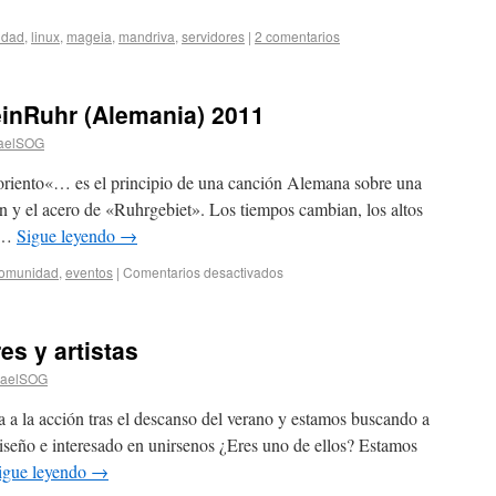
idad
,
linux
,
mageia
,
mandriva
,
servidores
|
2 comentarios
inRuhr (Alemania) 2011
aelSOG
lvoriento«… es el principio de una canción Alemana sobre una
bón y el acero de «Ruhrgebiet». Los tiempos cambian, los altos
n …
Sigue leyendo
→
omunidad
,
eventos
|
Comentarios desactivados
s y artistas
haelSOG
a a la acción tras el descanso del verano y estamos buscando a
diseño e interesado en unirsenos ¿Eres uno de ellos? Estamos
igue leyendo
→