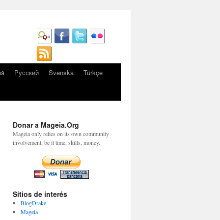
nă
Русский
Svenska
Türkçe
Donar a Mageia.Org
Mageia only relies on its own community
involvement, be it time, skills, money.
Sitios de interés
BlogDrake
Mageia