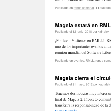
Publicado en
ronda semanal
|
Etiquetado
Mageia estará en RML
Publicado el
12 junio, 2018
por
katnatek
¡Por favor Visítenos en RMLL! R
uno de los importantes eventos anual
reunión mundial del Software Libre
Publicado en
eventos
,
RMLL
,
ronda sem
Mageia cierra el círcu
Publicado el
21 mayo, 2012
por
katnatek
Tenemos dos noticias muy interesant
final de Mageia 2. Proyecto comun
transferirá la responsabilidad de l
Sigue leyendo
→