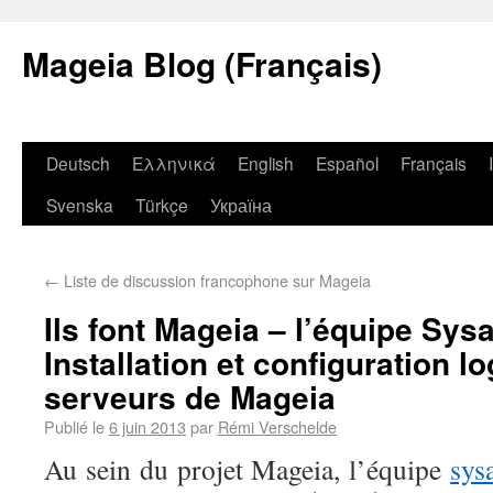
Mageia Blog (Français)
Deutsch
Ελληνικά
English
Español
Français
Svenska
Türkçe
Україна
←
Liste de discussion francophone sur Mageia
Ils font Mageia – l’équipe Sys
Installation et configuration lo
serveurs de Mageia
Publié le
6 juin 2013
par
Rémi Verschelde
Au sein du projet Mageia, l’équipe
sys