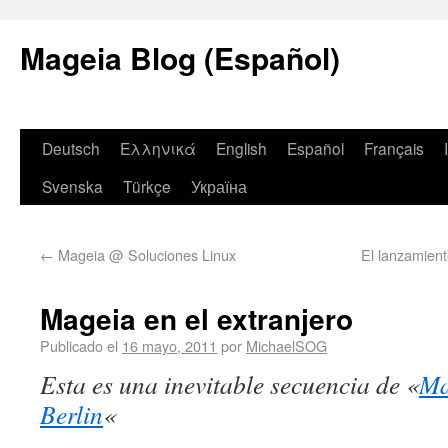
Mageia Blog (Español)
Deutsch
Ελληνικά
English
Español
Français
Svenska
Türkçe
Україна
←
Mageia @ Soluciones Linux
El lanzamient
Mageia en el extranjero
Publicado el
16 mayo, 2011
por
MichaelSOG
Esta es una inevitable secuencia de «
Ma
Berlin
«