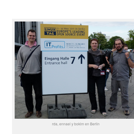
rda, ennael y boklm en Berlin