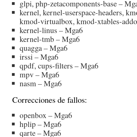
glpi, php-zetacomponents-base – Mg
kernel, kernel-userspace-headers, k
kmod-virtualbox, kmod-xtables-add
kernel-linus – Mga6
kernel-tmb – Mga6
quagga – Mga6
irssi – Mga6
qpdf, cups-filters – Mga6
mpv – Mga6
nasm – Mga6
Correcciones de fallos:
openbox – Mga6
hplip – Mga6
qarte – Mga6