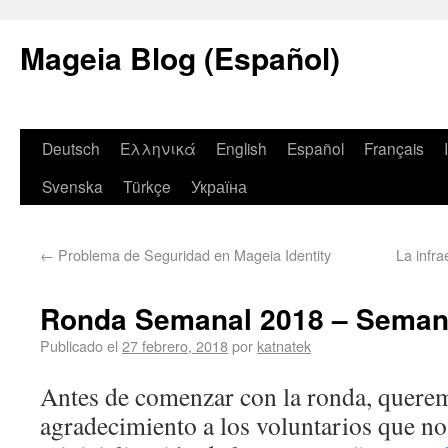
Mageia Blog (Español)
Deutsch
Ελληνικά
English
Español
Français
Svenska
Türkçe
Україна
←
Problema de Seguridad en Mageia Identity
La infra
Ronda Semanal 2018 – Semana
Publicado el
27 febrero, 2018
por
katnatek
Antes de comenzar con la ronda, quere
agradecimiento a los voluntarios que no