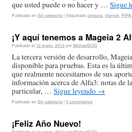
que usted puede o no hacer y …
Sigue 
Publicado en
Sin categoría
|
Etiquetado
censura
,
internet
,
PIPA
¡Y aquí tenemos a Mageia 2 Al
Publicado el
12 enero, 2012
por
MichaelSOG
La tercera versión de desarrollo, Mageia
disponible para pruebas. Esta es la últim
que realmente necesitamos de sus aport
información acerca de Alfa3: notas de l
particular, …
Sigue leyendo
→
Publicado en
Sin categoría
|
5 comentarios
¡Feliz Año Nuevo!
Publicado el
10 enero, 2012
por
MichaelSOG