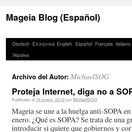
Mageia Blog (Español)
Deutsch
Ελληνικά
English
Español
Français
Italiano
Україна
MichaelSOG
Archivo del Autor:
Proteja Internet, diga no a SO
Publicado el
18 enero, 2012
por
MichaelSOG
Mageia se une a la huelga anti-SOPA en 
enero. ¿Qué es SOPA? Se trata de una gr
introducir si quiere que gobiernos y co