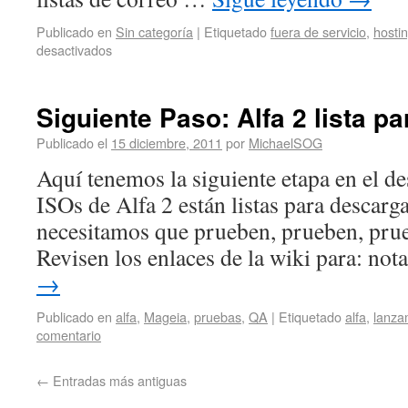
Publicado en
Sin categoría
|
Etiquetado
fuera de servicio
,
hosti
desactivados
Siguiente Paso: Alfa 2 lista p
Publicado el
15 diciembre, 2011
por
MichaelSOG
Aquí tenemos la siguiente etapa en el d
ISOs de Alfa 2 están listas para descar
necesitamos que prueben, prueben, prueb
Revisen los enlaces de la wiki para: no
→
Publicado en
alfa
,
Mageia
,
pruebas
,
QA
|
Etiquetado
alfa
,
lanza
comentario
←
Entradas más antiguas