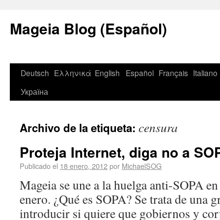
Mageia Blog (Español)
Deutsch
Ελληνικά
English
Español
Français
Italiano
Україна
censura
Archivo de la etiqueta:
Proteja Internet, diga no a SO
Publicado el
18 enero, 2012
por
MichaelSOG
Mageia se une a la huelga anti-SOPA en 
enero. ¿Qué es SOPA? Se trata de una gr
introducir si quiere que gobiernos y co