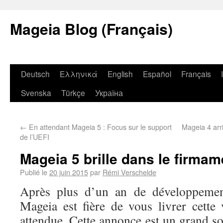
Mageia Blog (Français)
Deutsch
Ελληνικά
English
Español
Français
Svenska
Türkçe
Україна
←
En attendant Mageia 5 : Focus sur le support
Mageia 4 arr
de l’UEFI
Mageia 5 brille dans le firmam
Publié le
20 juin 2015
par
Rémi Verschelde
Après plus d’un an de développeme
Mageia est fière de vous livrer cette
attendue. Cette annonce est un grand s