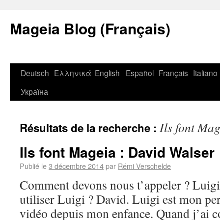
Mageia Blog (Français)
Deutsch
Ελληνικά
English
Español
Français
Italiano
Україна
Ils font Ma
Résultats de la recherche :
Ils font Mageia : David Walser
Publié le
3 décembre 2014
par
Rémi Verschelde
Comment devons nous t’appeler ? Luigi
utiliser Luigi ? David. Luigi est mon pe
vidéo depuis mon enfance. Quand j’ai c