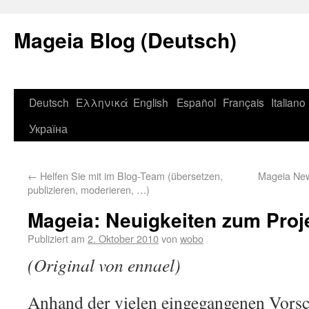
Mageia Blog (Deutsch)
Deutsch
Ελληνικά
English
Español
Français
Italiano
Україна
←
Helfen Sie mit im Blog-Team (übersetzen,
Mageia New
publizieren, moderieren, …)
Mageia: Neuigkeiten zum Proj
Publiziert am
2. Oktober 2010
von
wobo
(Original von ennael)
Anhand der vielen eingegangenen Vors