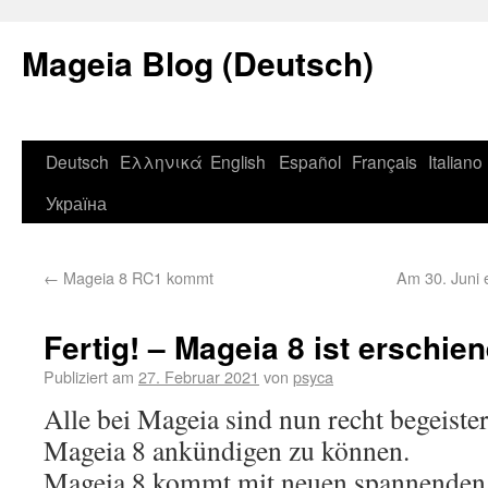
Mageia Blog (Deutsch)
Deutsch
Ελληνικά
English
Español
Français
Italiano
Україна
←
Mageia 8 RC1 kommt
Am 30. Juni 
Fertig! – Mageia 8 ist erschie
Publiziert am
27. Februar 2021
von
psyca
Alle bei Mageia sind nun recht begeiste
Mageia 8 ankündigen zu können.
Mageia 8 kommt mit neuen spannenden 