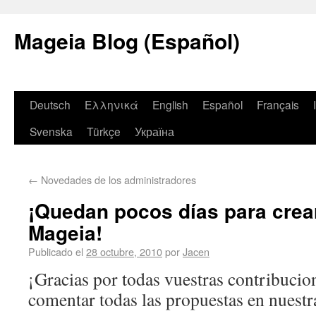
Mageia Blog (Español)
Deutsch
Ελληνικά
English
Español
Français
Svenska
Türkçe
Україна
←
Novedades de los administradores
¡Quedan pocos días para crear
Mageia!
Publicado el
28 octubre, 2010
por
Jacen
¡Gracias por todas vuestras contribucio
comentar todas las propuestas en nuest