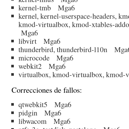
kernel-tmb Mga6
kernel, kernel-userspace-headers, k
kmod-virtualbox, kmod-xtables-addo
Mga6
libvirt Mga6
thunderbird, thunderbird-l10n Mga
microcode Mga6
webkit2 Mga6
virtualbox, kmod-virtualbox, kmod
Correcciones de fallos:
qtwebkit5 Mga6
pidgin Mga6
libwacom Mga6