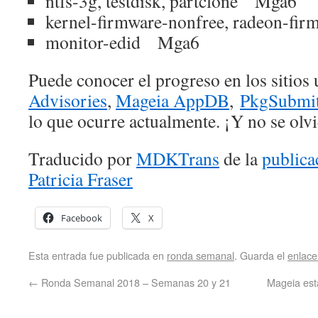
ntfs-3g, testdisk, partclone Mga6
kernel-firmware-nonfree, radeon-f
monitor-edid Mga6
Puede conocer el progreso en los sitios
Advisories
,
Mageia AppDB
,
PkgSubmi
lo que ocurre actualmente. ¡Y no se olvi
Traducido por
MDKTrans
de la
publica
Patricia Fraser
Facebook
X
Esta entrada fue publicada en
ronda semanal
. Guarda el
enlac
←
Ronda Semanal 2018 – Semanas 20 y 21
Mageia es