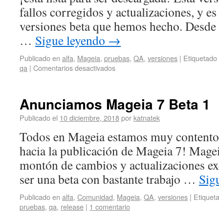
fallos corregidos y actualizaciones, y es
versiones beta que hemos hecho. Desde
…
Sigue leyendo
→
Publicado en
alfa
,
Mageia
,
pruebas
,
QA
,
versiones
|
Etiquetado
qa
|
Comentarios desactivados
Anunciamos Mageia 7 Beta 1
Publicado el
10 diciembre, 2018
por
katnatek
Todos en Mageia estamos muy contentos
hacia la publicación de Mageia 7! Magei
montón de cambios y actualizaciones exc
ser una beta con bastante trabajo …
Sig
Publicado en
alfa
,
Comunidad
,
Mageia
,
QA
,
versiones
|
Etiquet
pruebas
,
qa
,
release
|
1 comentario