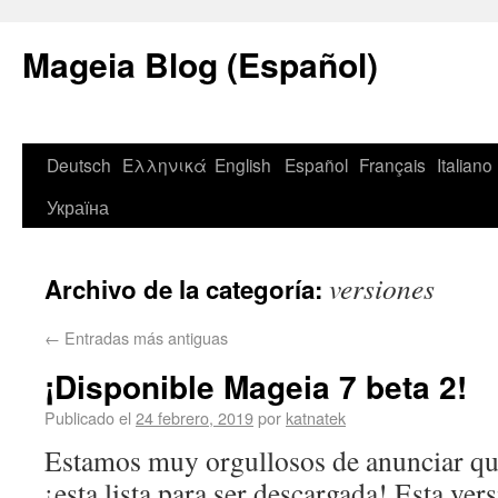
Mageia Blog (Español)
Deutsch
Ελληνικά
English
Español
Français
Italiano
Україна
versiones
Archivo de la categoría:
←
Entradas más antiguas
¡Disponible Mageia 7 beta 2!
Publicado el
24 febrero, 2019
por
katnatek
Estamos muy orgullosos de anunciar qu
¡esta lista para ser descargada! Esta ve