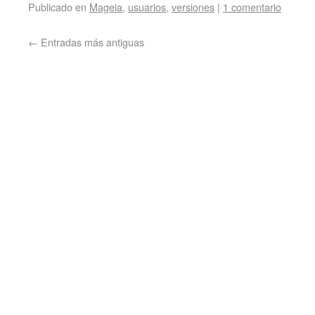
Publicado en
Mageia
,
usuarios
,
versiones
|
1 comentario
←
Entradas más antiguas