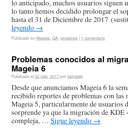
lo anticipado, muchos usuarios siguen
lo tanto hemos decidido prolongar el s
hasta el 31 de Diciembre de 2017 (sus
leyendo
→
Publicado en
Mageia
,
QA
,
versiones
|
1 comentario
Problemas conocidos al migra
Mageia 6
Publicado el
22 julio, 2017
por
katnatek
Desde que anunciamos Mageia 6 la sem
recibido reportes de problemas con las
Mageia 5, particularmente de usuarios
sorprende ya que la migración de KDE 4
compleja, …
Sigue leyendo
→