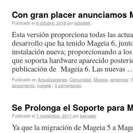
Con gran placer anunciamos 
Publicado el
6 octubre, 2018
por
katnatek
Esta versión proporciona todas las actua
desarrollo que ha tenido Mageia 6, jun
instalación nueva; proporcionando a lo
que soporta hardware aparecido posteri
publicación de Mageia 6. Las nuevas
Publicado en
Actualizaciones
,
Comunidad
,
Mageia
,
versiones
|
lanzamiento
,
mageia
|
3 comentarios
Se Prolonga el Soporte para 
Publicado el
7 noviembre, 2017
por
katnatek
Ya que la migración de Mageia 5 a Magei