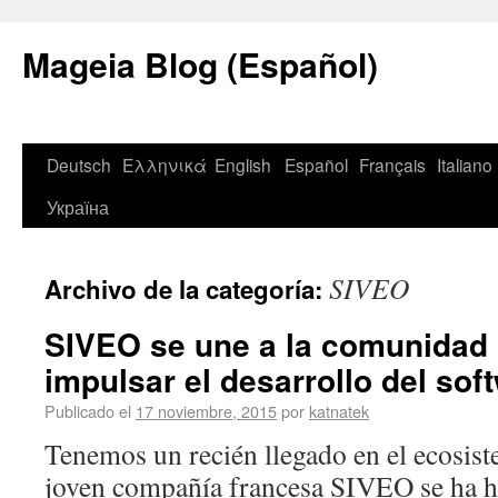
Mageia Blog (Español)
Deutsch
Ελληνικά
English
Español
Français
Italiano
Україна
SIVEO
Archivo de la categoría:
SIVEO se une a la comunidad
impulsar el desarrollo del so
Publicado el
17 noviembre, 2015
por
katnatek
Tenemos un recién llegado en el ecosist
joven compañía francesa SIVEO se ha h