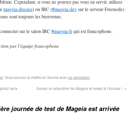
roblème. Cependant, si vous ne pouvez pas vous en servir, utilisez
u
mageia-discuss
) ou IRC (
#mageia-dev
sur le serveur Freenode)
tours sont toujours les bienvenus.
onnecter sur le salon IRC
#mageia-fr
qui est francophone.
ction par l’équipe francophone
sé
. Vous pouvez la mettre en favoris avec
ce permalien
.
Alpha2 sera
Suivez le calendrier de Mageia et restez à l’écoute !
→
ère journée de test de Mageia est arrivée