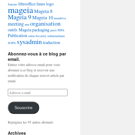
libreoffice
linux
logo
Joueurs
mageia
Mageia 8
Mageia 9
Mageia 10
mandriva
organisation
meeting
non
outils Mageia
packaging
paris
PIPA
Publication
salon
Security
solutionslinux
sysadmin
traduction
SOPA
Abonnez-vous à ce blog par
email.
Entrez votre adresse email pour vous
abonner à ce blog et recevoir une
notification de chaque nouvel article par
email.
Souscrire
Rejoignez les 95 autres abonnés
Archives