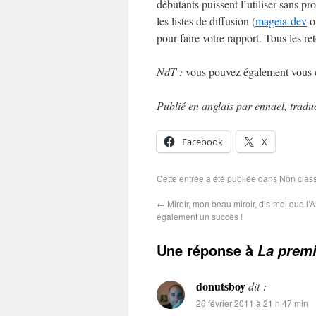
débutants puissent l’utiliser sans p
les listes de diffusion (
mageia-dev
o
pour faire votre rapport. Tous les re
NdT :
vous pouvez également vous c
Publié en anglais par ennael, tradu
Facebook
X
Cette entrée a été publiée dans
Non clas
←
Miroir, mon beau miroir, dis-moi que l’
également un succès !
Une réponse à
La premi
donutsboy
dit :
26 février 2011 à 21 h 47 min