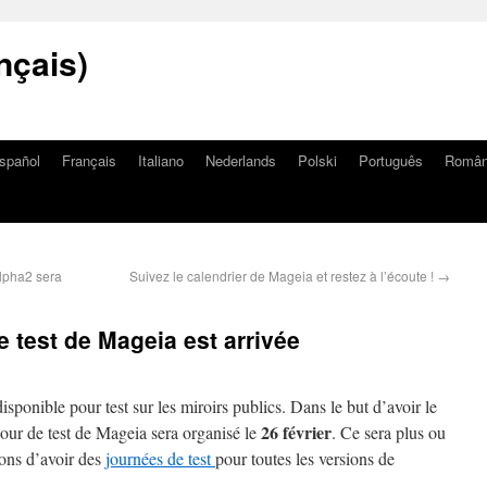
nçais)
spañol
Français
Italiano
Nederlands
Polski
Português
Româ
Alpha2 sera
Suivez le calendrier de Mageia et restez à l’écoute !
→
 test de Mageia est arrivée
sponible pour test sur les miroirs publics. Dans le but d’avoir le
26 février
 jour de test de Mageia sera organisé le
. Ce sera plus ou
ons d’avoir des
journées de test
pour toutes les versions de