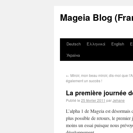
Mageia Blog (Fra
Deutsch
Ελληνικά
English
E
Україна
←
Miroir, mon beau miroir, dis-moi que l’
également un succès !
La première journée de
Publié le
25 février 2011
par
Jehane
L’alpha 1 de Mageia est désormais di
plus possible de retours, le premier
moins un essai puisque nous prévoy
développement.