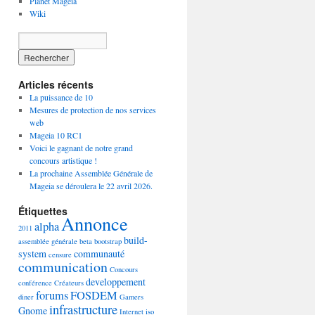
Planet Mageia
Wiki
Articles récents
La puissance de 10
Mesures de protection de nos services
web
Mageia 10 RC1
Voici le gagnant de notre grand
concours artistique !
La prochaine Assemblée Générale de
Mageia se déroulera le 22 avril 2026.
Étiquettes
Annonce
alpha
2011
build-
assemblée générale
beta
bootstrap
system
communauté
censure
communication
Concours
developpement
conférence
Créateurs
forums
FOSDEM
diner
Gamers
infrastructure
Gnome
Internet
iso