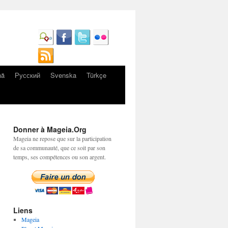
nă
Русский
Svenska
Türkçe
Donner à Mageia.Org
Mageia ne repose que sur la participation
de sa communauté, que ce soit par son
temps, ses compétences ou son argent.
Liens
Mageia