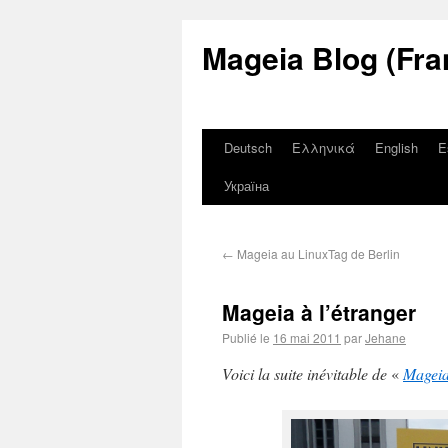
Mageia Blog (Fra
Deutsch
Ελληνικά
English
E
Україна
←
Mageia au LinuxTag de Berlin
Mageia à l’étranger
Publié le
16 mai 2011
par
Jehane
Voici la suite inévitable de
«
Mageia