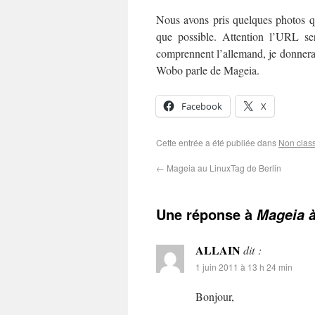
Nous avons pris quelques photos q
que possible. Attention l’URL se
comprennent l’allemand, je donnerai 
Wobo parle de Mageia.
Facebook
X
Cette entrée a été publiée dans
Non clas
←
Mageia au LinuxTag de Berlin
Une réponse à
Mageia à
ALLAIN
dit :
1 juin 2011 à 13 h 24 min
Bonjour,