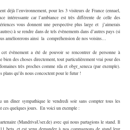
nt déjà l’environnement, pour les 3 visiteurs de France (ennael,
ce intéressante car l’ambiance est très différente de celle des
périences vous donnent une perspective plus large et j’aimerais
 autres) à se rendre dans de tels évènements dans d’autres pays (si
Nous améliorerons ainsi la compréhension de nos voisins…
 cet évènement a été de pouvoir se rencontrer de personne à
 bien des choses directement, tout particulièrement vrai pour des
s domaines très proches comme rda et obgr_seneca (par exemple).
s plans qu’ils nous concoctent pour le futur !
 un dîner sympathique le vendredi soir sans compter tous les
 ces quelques jours. En voici un exemple :
partenaire (MandrivaUser.de) avec qui nous partagions le stand. Il
011 beta, et est venu demander à nos compagnons de stand leur