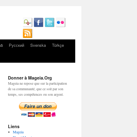
nă
Русский
Svenska
Türkçe
Donner à Mageia.Org
Mageia ne repose que sur la participation
de sa communauté, que ce soit par son
temps, ses compétences ou son argent.
Liens
Mageia