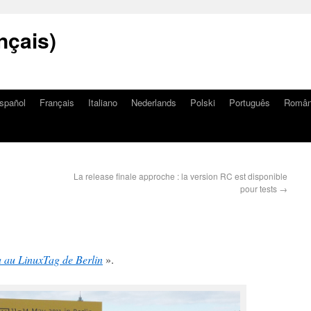
nçais)
spañol
Français
Italiano
Nederlands
Polski
Português
Româ
La release finale approche : la version RC est disponible
pour tests
→
 au LinuxTag de Berlin
».