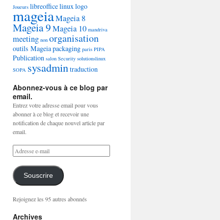
libreoffice
linux
logo
Joueurs
mageia
Mageia 8
Mageia 9
Mageia 10
mandriva
organisation
meeting
non
outils Mageia
packaging
paris
PIPA
Publication
salon
Security
solutionslinux
sysadmin
traduction
SOPA
Abonnez-vous à ce blog par
email.
Entrez votre adresse email pour vous
abonner à ce blog et recevoir une
notification de chaque nouvel article par
email.
Souscrire
Rejoignez les 95 autres abonnés
Archives