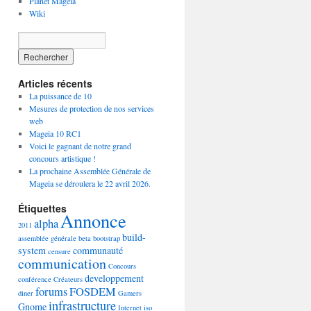
Planet Mageia
Wiki
Articles récents
La puissance de 10
Mesures de protection de nos services
web
Mageia 10 RC1
Voici le gagnant de notre grand
concours artistique !
La prochaine Assemblée Générale de
Mageia se déroulera le 22 avril 2026.
Étiquettes
Annonce
alpha
2011
build-
assemblée générale
beta
bootstrap
system
communauté
censure
communication
Concours
developpement
conférence
Créateurs
forums
FOSDEM
diner
Gamers
infrastructure
Gnome
Internet
iso