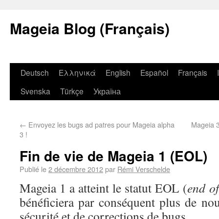
Mageia Blog (Français)
Deutsch
Ελληνικά
English
Español
Français
Svenska
Türkçe
Україна
←
Envoyez les bugs ad patres pour Mageia alpha
Mageia 3 
3 !
Fin de vie de Mageia 1 (EOL)
Publié le
2 décembre 2012
par
Rémi Verschelde
Mageia 1 a atteint le statut EOL (
end of
bénéficiera par conséquent plus de nou
sécurité et de corrections de bugs.