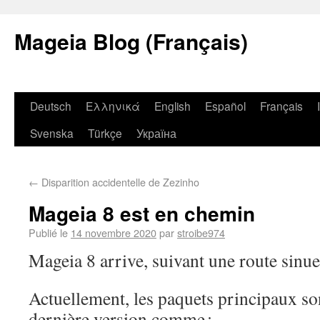
Mageia Blog (Français)
Deutsch
Ελληνικά
English
Español
Français
Svenska
Türkçe
Україна
←
Disparition accidentelle de Zezinho
Mageia 8 est en chemin
Publié le
14 novembre 2020
par
stroibe974
Mageia 8 arrive, suivant une route sinue
Actuellement, les paquets principaux son
dernière version comme :