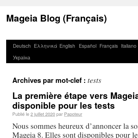
Mageia Blog (Français)
Deutsch
Ελληνικά
English
Español
Français
Italiano
Україна
tests
Archives par mot-clef :
La première étape vers Mageia
disponible pour les tests
Publié le
2 juillet 2020
par
Papoteur
Nous sommes heureux d’annoncer la sort
Mageia 8. Elles sont disponibles pour le