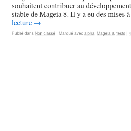
souhaitent contribuer au développement 
stable de Mageia 8. Il y a eu des mises
lecture
→
Publié dans
Non classé
|
Marqué avec
alpha
,
Mageia 8
,
tests
|
4