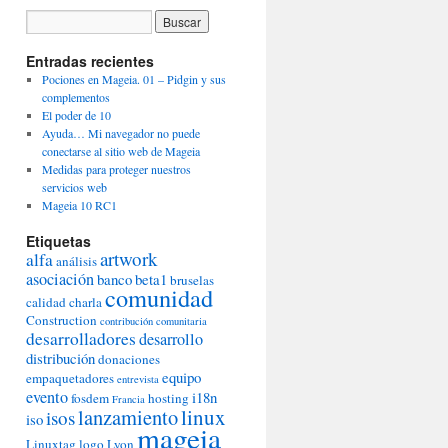
Entradas recientes
Pociones en Mageia. 01 – Pidgin y sus
complementos
El poder de 10
Ayuda… Mi navegador no puede
conectarse al sitio web de Mageia
Medidas para proteger nuestros
servicios web
Mageia 10 RC1
Etiquetas
artwork
alfa
análisis
asociación
banco
beta1
bruselas
comunidad
calidad
charla
Construction
contribución comunitaria
desarrolladores
desarrollo
distribución
donaciones
equipo
empaquetadores
entrevista
evento
i18n
fosdem
hosting
Francia
lanzamiento
linux
isos
iso
mageia
Linuxtag
logo
Lyon