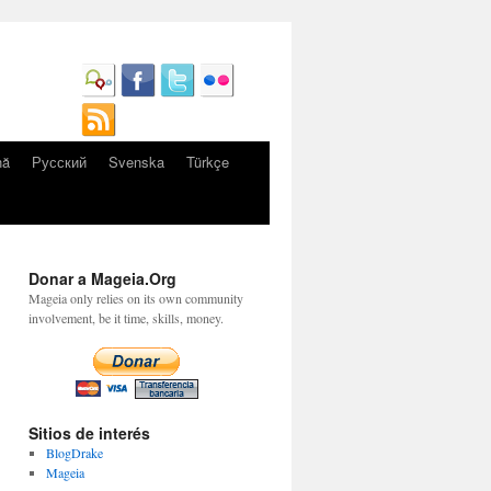
nă
Русский
Svenska
Türkçe
Donar a Mageia.Org
Mageia only relies on its own community
involvement, be it time, skills, money.
Sitios de interés
BlogDrake
Mageia