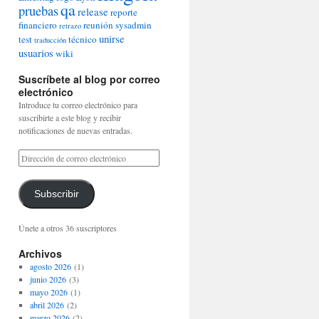
qa
pruebas
release
reporte
financiero
reunión
sysadmin
retrazo
unirse
test
técnico
traducción
usuarios
wiki
Suscríbete al blog por correo
electrónico
Introduce tu correo electrónico para
suscribirte a este blog y recibir
notificaciones de nuevas entradas.
Subscribir
Únete a otros 36 suscriptores
Archivos
agosto 2026
(1)
junio 2026
(3)
mayo 2026
(1)
abril 2026
(2)
marzo 2026
(2)