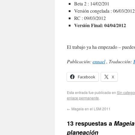
Beta 2 : 14/02/201
Versión congelada : 06/03/2012
RC : 09/03/2012
Versión Final: 04/04/2012
El trabajo ya ha empezado – puedes 
Publicación:
ennael
, Traducción:
Facebook
X
Esta entrada fue publicada en
Sin catego
enlace permanente
.
←
Mageia en el LSM 2011
13 respuestas a
Mageia 
planeación