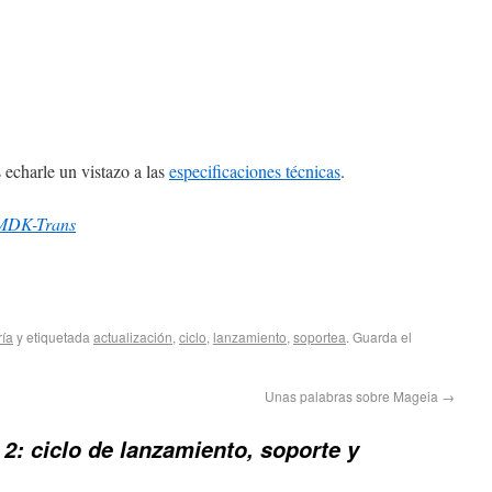
echarle un vistazo a las
especificaciones técnicas
.
MDK-Trans
ría
y etiquetada
actualización
,
ciclo
,
lanzamiento
,
soportea
. Guarda el
Unas palabras sobre Mageia
→
2: ciclo de lanzamiento, soporte y