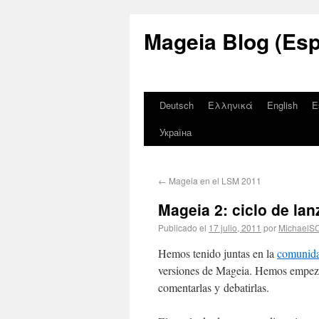
Mageia Blog (Esp
Deutsch
Ελληνικά
English
E
Україна
←
Mageia en el LSM 2011
Mageia 2: ciclo de la
Publicado el
17 julio, 2011
por
MichaelS
Hemos tenido juntas en la
comunida
versiones de Mageia. Hemos empeza
comentarlas y debatirlas.