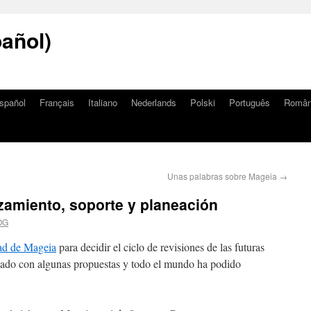
añol)
spañol
Français
Italiano
Nederlands
Polski
Português
Româ
Unas palabras sobre Mageia
→
nzamiento, soporte y planeación
OG
d de Mageia
para decidir el ciclo de revisiones de las futuras
do con algunas propuestas y todo el mundo ha podido