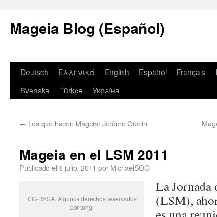
Mageia Blog (Español)
Deutsch
Ελληνικά
English
Español
Français
Svenska
Türkçe
Україна
←
Los que hacen Mageia: Jérôme Quelin
Mage
Mageia en el LSM 2011
Publicado el
8 julio, 2011
por
MichaelSOG
La Jornada 
(LSM), ahor
CC-BY-SA. Algunos derechos reservados
por tungl
es una reuni