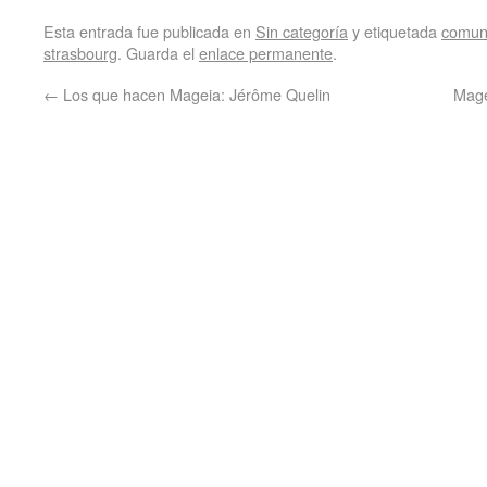
Esta entrada fue publicada en
Sin categoría
y etiquetada
comun
strasbourg
. Guarda el
enlace permanente
.
←
Los que hacen Mageia: Jérôme Quelin
Mage