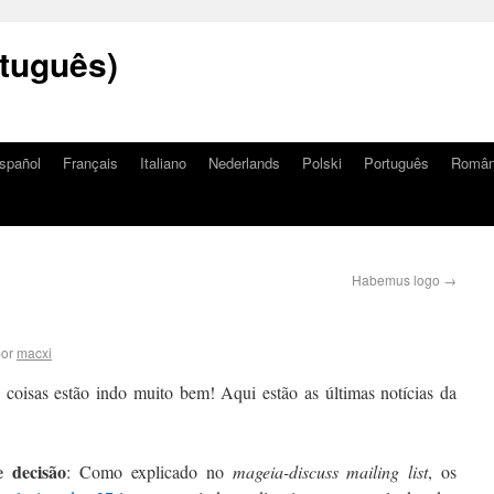
tuguês)
spañol
Français
Italiano
Nederlands
Polski
Português
Româ
Habemus logo
→
or
macxi
 coisas estão indo muito bem! Aqui estão as últimas notícias da
e decisão
: Como explicado no
mageia-discuss mailing list
, os