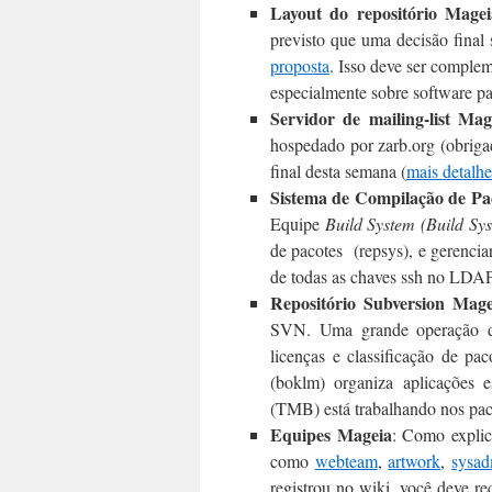
Layout do repositório Magei
previsto que uma decisão fina
proposta
. Isso deve ser complem
especialmente sobre software p
Servidor
de mailing-list
Mag
hospedado por zarb.org (obri
final desta semana (
mais detalhe
Sistema de Compilação de Pa
Equipe
Build System (Build Sy
de pacotes (repsys), e gerenci
de todas as chaves ssh no LDAP
Repositório Subversion Mage
SVN. Uma grande operação de
licenças e classificação de p
(boklm) organiza aplicações e
(TMB) está trabalhando nos paco
Equipes Mageia
: Como expli
como
webteam
,
artwork
,
sysa
registrou no wiki, você deve 