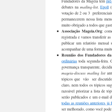
Fundadores da Mageia tem
pré
debates na
mailing-list
.
Epoll
(
votação de 2 ou 3 preferenciais
permanecerem nessa lista meno
muito obrigado a todos que gas
Associação Mageia.Org
: com
registrada e vamos transferir 
publicar um relatório mensal
acompanhar de uma forma muito
Reunião dos Fundadores da
ordinárias
toda segunda-feira. 
governança transparente, decid
mageia-discuss mailing list
ant
tópicos que vão ser discutidos
claro, nem todos os tópicos sug
razoável priorizar a lista de tó
serão publicados e um e-mail d
todas as reuniões anteriores já
ser melhorado, como você pode 