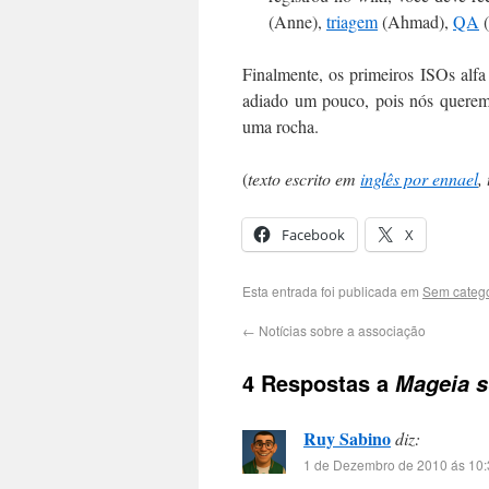
(Anne),
triagem
(Ahmad),
QA
(
Finalmente, os primeiros ISOs alf
adiado um pouco, pois nós querem
uma rocha.
(
texto escrito em
inglês por ennael
,
Facebook
X
Esta entrada foi publicada em
Sem catego
←
Notícias sobre a associação
4 Respostas a
Mageia s
Ruy Sabino
diz:
1 de Dezembro de 2010 ás 10: