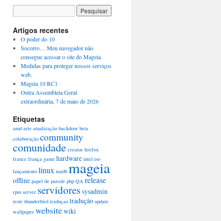
Artigos recentes
O poder do 10
Socorro… Meu navegador não
consegue acessar o site do Mageia.
Medidas para proteger nossos serviços
web.
Mageia 10 RC1
Outra Assembleia Geral
extraordinária, 7 de maio de 2026
Etiquetas
amd
arte
atualização
backdoor
beta
community
colaboração
comunidade
creator
firefox
hardware
france
frança
game
intel
iso
mageia
linux
lançamento
madb
release
offline
papel de parede
php
QA
servidores
sysadmin
rpm
server
tradução
teste
thunderbird
traduçao
update
website
wiki
wallpaper