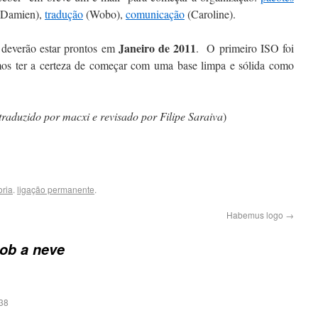
Damien),
tradução
(Wobo),
comunicação
(Caroline).
Janeiro de 2011
a deverão estar prontos em
. O primeiro ISO foi
os ter a certeza de começar com uma base limpa e sólida como
 traduzido por macxi e revisado por Filipe Saraiva
)
ria
.
ligação permanente
.
Habemus logo
→
ob a neve
38