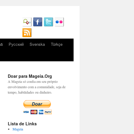
nă
Русский
Svenska
Türkçe
Doar para Mageia.Org
A Mageia só confia em seu próprio
envolvimento com a comunidade, seja de
tempo, habilidades ou dinheiro.
Lista de Links
Mageia