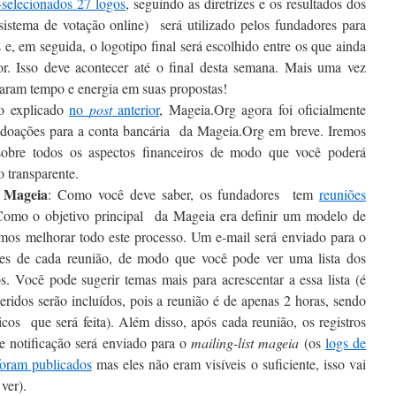
-selecionados 27 logos
, seguindo as diretrizes e os resultados dos
sistema de votação online) será utilizado pelos fundadores para
 e, em seguida, o logotipo final será escolhido entre os que ainda
r. Isso deve acontecer até o final desta semana. Mais uma vez
taram tempo e energia em suas propostas!
o explicado
no
post
anterior
, Mageia.Org agora foi oficialmente
as doações para a conta bancária da Mageia.Org em breve. Iremos
 sobre todos os aspectos financeiros de modo que você poderá
 transparente.
 Mageia
: Como você deve saber, os fundadores tem
reuniões
Como o objetivo principal da Mageia era definir um modelo de
imos melhorar todo este processo. Um e-mail será enviado para o
es de cada reunião, de modo que você pode ver uma lista dos
. Você pode sugerir temas mais para acrescentar a essa lista (é
eridos serão incluídos, pois a reunião é de apenas 2 horas, sendo
picos que será feita). Além disso, após cada reunião, os registros
e notificação será enviado para o
mailing-list mageia
(os
logs de
 foram publicados
mas eles não eram visíveis o suficiente, isso vai
ver).