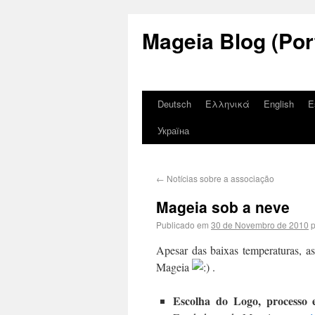
Mageia Blog (Por
Deutsch
Ελληνικά
English
E
Україна
←
Notícias sobre a associação
Mageia sob a neve
Publicado em
30 de Novembro de 2010
p
Apesar das baixas temperaturas, as
Mageia
.
Escolha do Logo, processo 