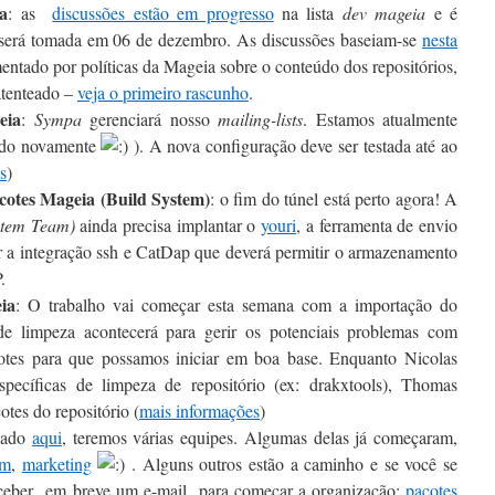
a
: as
discussões estão em progresso
na lista
dev mageia
e é
l será tomada em 06 de dezembro. As discussões baseiam-se
nesta
entado por políticas da Mageia sobre o conteúdo dos repositórios,
atenteado –
veja o primeiro rascunho
.
eia
:
Sympa
gerenciará nosso
mailing-lists
. Estamos atualmente
gado novamente
). A nova configuração deve ser testada até ao
s
)
cotes
Mageia (Build System)
: o fim do túnel está perto agora! A
stem Team)
ainda precisa implantar o
youri
, a ferramenta de envio
ar a integração ssh e CatDap que deverá permitir o armazenamento
.
ia
: O trabalho vai começar esta semana com a importação do
 limpeza acontecerá para gerir os potenciais problemas com
acotes para que possamos iniciar em boa base. Enquanto Nicolas
specíficas de limpeza de repositório (ex: drakxtools), Thomas
tes do repositório (
mais info
rmações
)
cado
aqui
, teremos várias equipes. Algumas delas já começaram,
dm
,
marketing
. Alguns outros estão a caminho e se você se
receber em breve um e-mail para começar a organização:
pacotes