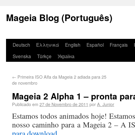
Mageia Blog (Português)
Deutsch
Ελληνικά
English
Español
Français
Svenska
Türkçe
Україна
←
Primeira ISO Alfa da Mageia 2 adiada para 25
de novembro
Mageia 2 Alpha 1 – pronta para
Publicado em
27 de Novembro de 2011
por
A. Junior
Estamos todos animados hoje! Estamos
nosso caminho para a Mageia 2 – A I
para download
.