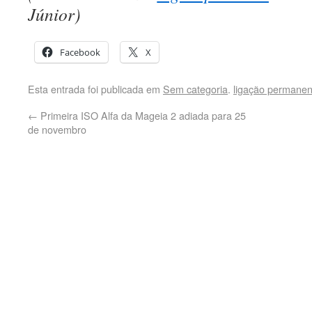
Júnior)
Facebook
X
Esta entrada foi publicada em
Sem categoria
.
ligação permanen
←
Primeira ISO Alfa da Mageia 2 adiada para 25
de novembro