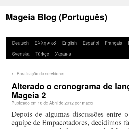
Mageia Blog (Português)
Deutsch
Ελληνικά
English
Español
Français
Svenska
Türkçe
Україна
←
Paralisação de servidores
Alterado o cronograma de la
Mageia 2
Publicado em
18 de Abril de 2012
por
macxi
Depois de algumas discussões entre 
equipe de Empacotadores, decidimos fa