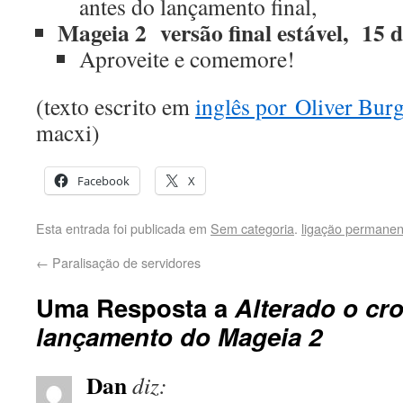
antes do lançamento final,
Mageia 2 versão final estável, 15
Aproveite e comemore!
(texto escrito em
inglês por
Oliver Burg
macxi)
Facebook
X
Esta entrada foi publicada em
Sem categoria
.
ligação permanen
←
Paralisação de servidores
Uma Resposta a
Alterado o cr
lançamento do Mageia 2
Dan
diz: