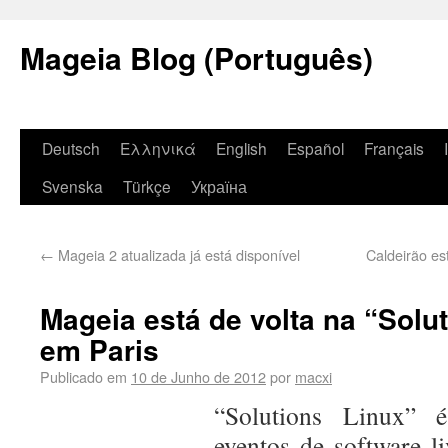
Mageia Blog (Português)
Deutsch
Ελληνικά
English
Español
Français
Svenska
Türkçe
Україна
←
Mageia 2 atualizada já está disponível
Caldeirão es
Mageia está de volta na “Solu
em Paris
Publicado em
10 de Junho de 2012
por
macxi
“Solutions Linux” 
eventos de software li