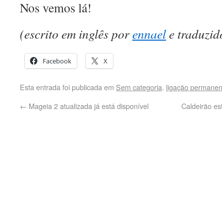
Nos vemos lá!
(escrito em inglês por
ennael
e traduzid
Facebook
X
Esta entrada foi publicada em
Sem categoria
.
ligação permanen
←
Mageia 2 atualizada já está disponível
Caldeirão es