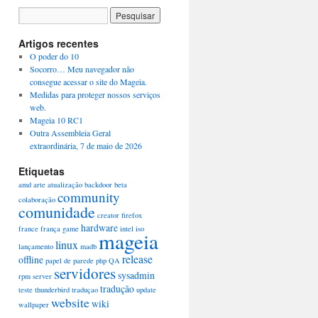
Artigos recentes
O poder do 10
Socorro… Meu navegador não
consegue acessar o site do Mageia.
Medidas para proteger nossos serviços
web.
Mageia 10 RC1
Outra Assembleia Geral
extraordinária, 7 de maio de 2026
Etiquetas
amd
arte
atualização
backdoor
beta
community
colaboração
comunidade
creator
firefox
hardware
france
frança
game
intel
iso
mageia
linux
lançamento
madb
release
offline
papel de parede
php
QA
servidores
sysadmin
rpm
server
tradução
teste
thunderbird
traduçao
update
website
wiki
wallpaper