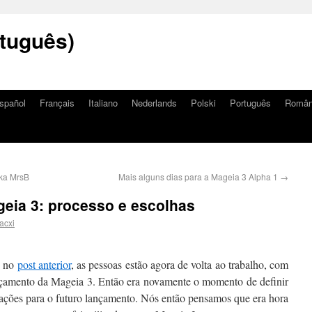
tuguês)
spañol
Français
Italiano
Nederlands
Polski
Português
Româ
aka MrsB
Mais alguns dias para a Mageia 3 Alpha 1
→
geia 3: processo e escolhas
acxi
e no
post anterior
, as pessoas estão agora de volta ao trabalho, com
nçamento da Mageia 3. Então era novamente o momento de definir
cações para o futuro lançamento. Nós então pensamos que era hora