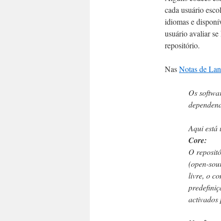
cada usuário esco
idiomas e disponív
usuário avaliar se
repositório.
Nas
Notas de La
Os softwar
dependend
Aqui está 
Core:
O repositó
(open-sour
livre, o c
predefini
activados 