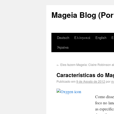
Mageia Blog (Por
Deutsch
Ελληνικά
English
E
Україна
←
Eles fazem Mageia: Claire Robinson 
Características do Ma
Publicado em
9 de Agosto de 2012
por
m
Como diss
foco no la
as especifi