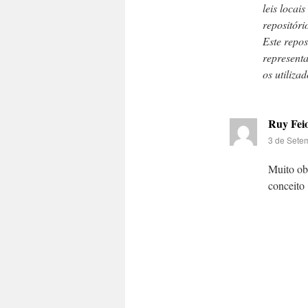
leis locai
repositóri
Este repo
represent
os utiliza
Ruy Fei
3 de Sete
Muito ob
conceito