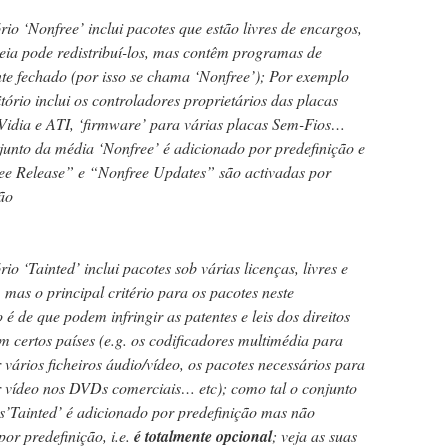
rio ‘Nonfree’ inclui pacotes que estão livres de encargos,
eia pode redistribuí-los, mas contêm programas de
te fechado (por isso se chama ‘Nonfree’); Por exemplo
itório inclui os controladores proprietários das placas
nVidia e ATI, ‘firmware’ para várias placas Sem-Fios…
junto da média ‘Nonfree’ é adicionado por predefinição e
ee Release” e “Nonfree Updates” são activadas por
ão
rio ‘Tainted’ inclui pacotes sob várias licenças, livres e
, mas o principal critério para os pacotes neste
o é de que podem infringir as patentes e leis dos direitos
m certos países (e.g. os codificadores multimédia para
 vários ficheiros áudio/vídeo, os pacotes necessários para
r vídeo nos DVDs comerciais… etc); como tal o conjunto
s’Tainted’ é adicionado por predefinição mas não
por predefinição, i.e.
é totalmente opcional
; veja as suas