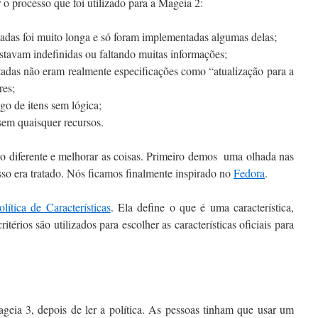
 o processo que foi utilizado para a Mageia 2:
entadas foi muito longa e só foram implementadas algumas delas;
estavam indefinidas ou faltando muitas informações;
tadas não eram realmente especificações como “atualização para a
res;
go de itens sem lógica;
sem quaisquer recursos.
o diferente e melhorar as coisas. Primeiro demos uma olhada nas
isso era tratado. Nós ficamos finalmente inspirado no
Fedora
.
olítica de Características
. Ela define o que é uma característica,
térios são utilizados para escolher as características oficiais para
ageia 3, depois de ler a política. As pessoas tinham que usar um