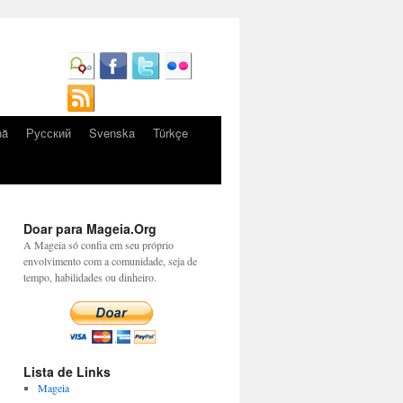
nă
Русский
Svenska
Türkçe
Doar para Mageia.Org
A Mageia só confia em seu próprio
envolvimento com a comunidade, seja de
tempo, habilidades ou dinheiro.
Lista de Links
Mageia