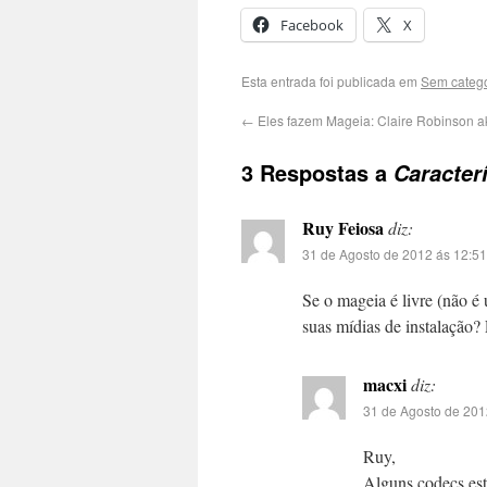
Facebook
X
Esta entrada foi publicada em
Sem catego
←
Eles fazem Mageia: Claire Robinson 
3 Respostas a
Caracter
Ruy Feiosa
diz:
31 de Agosto de 2012 ás 12:51
Se o mageia é livre (não é
suas mídias de instalação? 
macxi
diz:
31 de Agosto de 201
Ruy,
Alguns codecs est