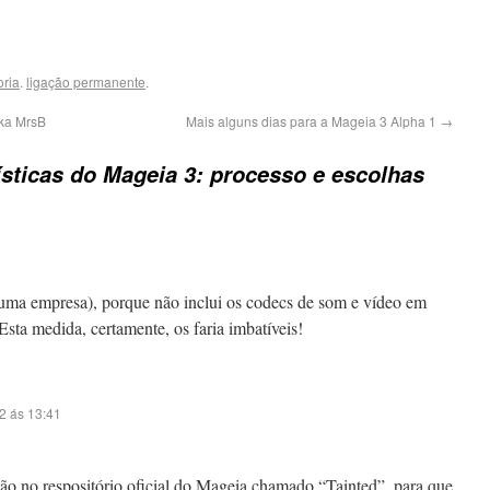
ria
.
ligação permanente
.
aka MrsB
Mais alguns dias para a Mageia 3 Alpha 1
→
ísticas do Mageia 3: processo e escolhas
 uma empresa), porque não inclui os codecs de som e vídeo em
Esta medida, certamente, os faria imbatíveis!
2 ás 13:41
ão no respositório oficial do Mageia chamado “Tainted”, para que