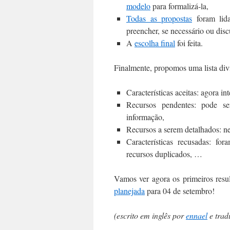
modelo
para formalizá-la,
Todas as propostas
foram lida
preencher, se necessário ou disc
A
escolha final
foi feita.
Finalmente, propomos uma lista divi
Características aceitas: agora i
Recursos pendentes: pode s
informação,
Recursos a serem detalhados: n
Características recusadas: fo
recursos duplicados, …
Vamos ver agora os primeiros resul
planejada
para 04 de setembro!
(escrito em inglês por
ennael
e trad