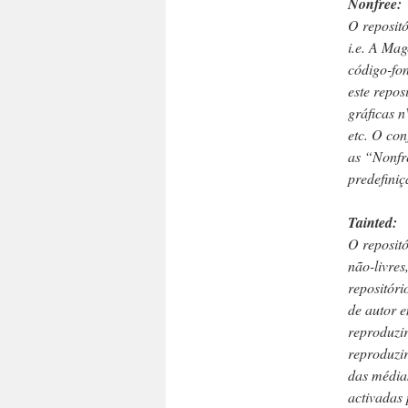
Nonfree:
O repositó
i.e. A Mag
código-fon
este repos
gráficas 
etc. O con
as “Nonfr
predefiniç
Tainted:
O repositó
não-livres
repositóri
de autor e
reproduzir
reproduzi
das média
activadas 