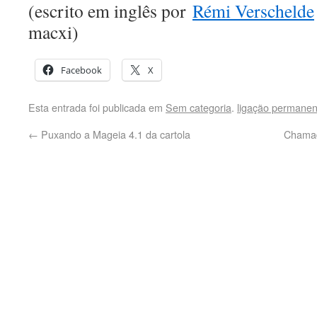
(escrito em inglês por
Rémi Verschelde
macxi)
Facebook
X
Esta entrada foi publicada em
Sem categoria
.
ligação permanen
←
Puxando a Mageia 4.1 da cartola
Chamada