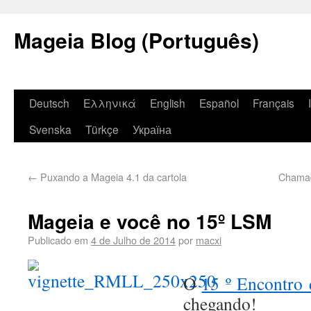
Mageia Blog (Português)
Deutsch
Ελληνικά
English
Español
Français
Svenska
Türkçe
Україна
←
Puxando a Mageia 4.1 da cartola
Chamada
Mageia e você no 15º LSM
Publicado em
4 de Julho de 2014
por
macxi
O
15 º Encontro 
chegando!