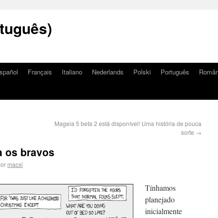
tuguês)
spañol
Français
Italiano
Nederlands
Polski
Português
Româ
Mageia 5 beta 2 está disponível! Uma história de pouca
sorte
→
a os bravos
or
macxi
Tínhamos
planejado
inicialmente