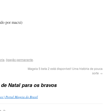
do por macxi)
ria
.
ligação permanente
.
Mageia 5 beta 2 está disponível! Uma história de pouca
sorte
→
de Natal para os bravos
os | Portal Mageia do Brasil