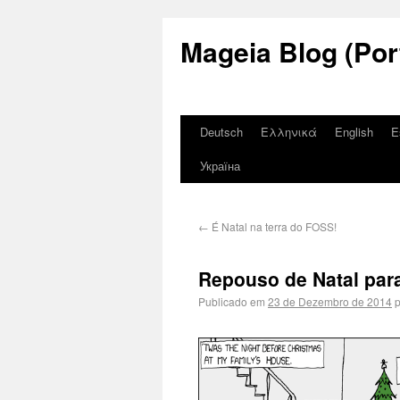
Mageia Blog (Por
Deutsch
Ελληνικά
English
E
Україна
←
É Natal na terra do FOSS!
Repouso de Natal par
Publicado em
23 de Dezembro de 2014
p