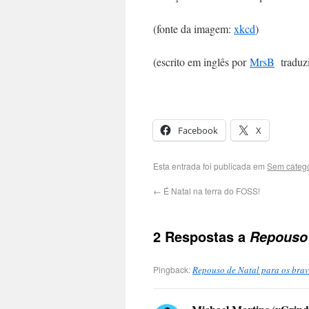
(fonte da imagem:
xkcd
)
(escrito em inglês por
MrsB
traduzi
Facebook
X
Esta entrada foi publicada em
Sem catego
←
É Natal na terra do FOSS!
2 Respostas a
Repouso 
Pingback:
Repouso de Natal para os brav