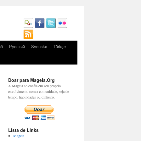
nă
Русский
Svenska
Türkçe
Doar para Mageia.Org
A Mageia só confia em seu próprio
envolvimento com a comunidade, seja de
tempo, habilidades ou dinheiro.
Lista de Links
Mageia