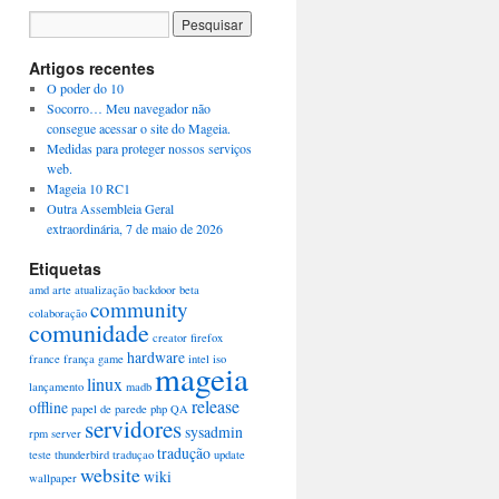
Artigos recentes
O poder do 10
Socorro… Meu navegador não
consegue acessar o site do Mageia.
Medidas para proteger nossos serviços
web.
Mageia 10 RC1
Outra Assembleia Geral
extraordinária, 7 de maio de 2026
Etiquetas
amd
arte
atualização
backdoor
beta
community
colaboração
comunidade
creator
firefox
hardware
france
frança
game
intel
iso
mageia
linux
lançamento
madb
release
offline
papel de parede
php
QA
servidores
sysadmin
rpm
server
tradução
teste
thunderbird
traduçao
update
website
wiki
wallpaper