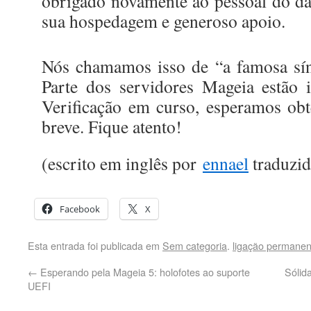
obrigado novamente ao pessoal do da
sua hospedagem e generoso apoio.
Nós chamamos isso de “a famosa sí
Parte dos servidores Mageia estão 
Verificação em curso, esperamos obt
breve. Fique atento!
(escrito em inglês por
ennael
traduzid
Facebook
X
Esta entrada foi publicada em
Sem categoria
.
ligação permanen
←
Esperando pela Mageia 5: holofotes ao suporte
Sólida
UEFI