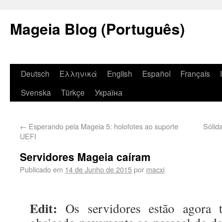
Mageia Blog (Português)
Deutsch
Ελληνικά
English
Español
Français
Svenska
Türkçe
Україна
←
Esperando pela Mageia 5: holofotes ao suporte
Sólida
UEFI
Servidores Mageia caíram
Publicado em
14 de Junho de 2015
por
macxi
Edit:
Os servidores estão agora t