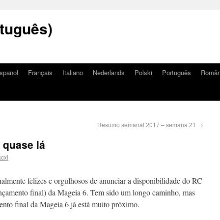
tuguês)
spañol
Français
Italiano
Nederlands
Polski
Português
Româ
Resumo semanal 2017 – semana 21
→
 quase lá
cxi
lmente felizes e orgulhosos de anunciar a disponibilidade do RC
ançamento final) da Mageia 6. Tem sido um longo caminho, mas
nto final da Mageia 6 já está muito próximo.