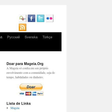
nă
Русский
Svenska
Türkçe
Doar para Mageia.Org
A Mageia só confia em seu próprio
envolvimento com a comunidade, seja de
tempo, habilidades ou dinheiro.
Lista de Links
Mageia