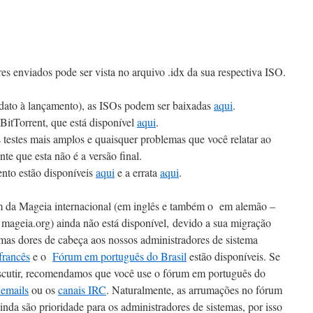
res enviados pode ser vista no arquivo .idx da sua respectiva ISO.
didato à lançamento), as ISOs podem ser baixadas
aqui
.
BitTorrent, que está disponível
aqui
.
 testes mais amplos e quaisquer problemas que você relatar ao
e que esta não é a versão final.
ento estão disponíveis
aqui
e a errata
aqui
.
m da Mageia internacional (em inglês e também o em alemão –
ageia.org) ainda não está disponível, devido a sua migração
mas dores de cabeça aos nossos administradores de sistema
francês
e o
Fórum em português do Brasil
estão disponíveis. Se
iscutir, recomendamos que você use o fórum em português do
 emails
ou os
canais IRC
. Naturalmente, as arrumações no fórum
inda são prioridade para os administradores de sistemas, por isso