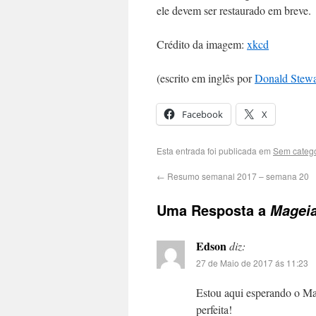
ele devem ser restaurado em breve.
Crédito da imagem:
xkcd
(escrito em inglês por
Donald Stewa
Facebook
X
Esta entrada foi publicada em
Sem catego
←
Resumo semanal 2017 – semana 20
Uma Resposta a
Mageia
Edson
diz:
27 de Maio de 2017 ás 11:23
Estou aqui esperando o Ma
perfeita!