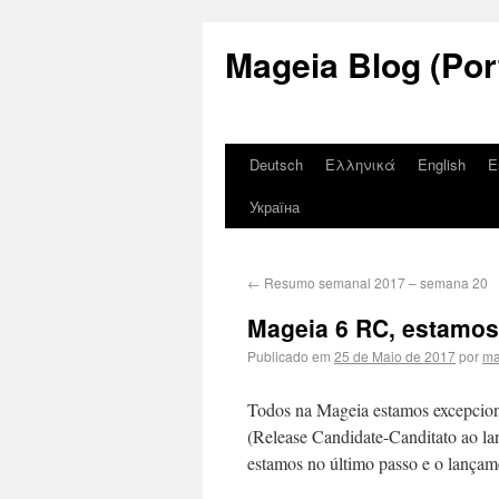
Mageia Blog (Por
Deutsch
Ελληνικά
English
E
Україна
←
Resumo semanal 2017 – semana 20
Mageia 6 RC, estamos
Publicado em
25 de Maio de 2017
por
ma
Todos na Mageia estamos excepciona
(Release Candidate-Canditato ao l
estamos no último passo e o lançame