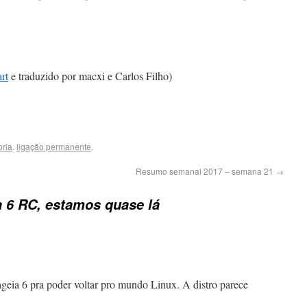
rt
e traduzido por macxi e Carlos Filho)
ria
.
ligação permanente
.
Resumo semanal 2017 – semana 21
→
 6 RC, estamos quase lá
geia 6 pra poder voltar pro mundo Linux. A distro parece