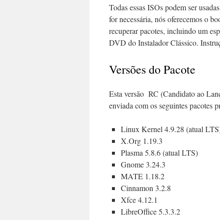
Todas essas ISOs podem ser usadas 
for necessária, nós oferecemos o bo
recuperar pacotes, incluindo um es
DVD do Instalador Clássico. Instruç
Versões do Pacote
Esta versão RC (Candidato ao Lança
enviada com os seguintes pacotes pr
Linux Kernel 4.9.28 (atual LTS
X.Org 1.19.3
Plasma 5.8.6 (atual LTS)
Gnome 3.24.3
MATE 1.18.2
Cinnamon 3.2.8
Xfce 4.12.1
LibreOffice 5.3.3.2