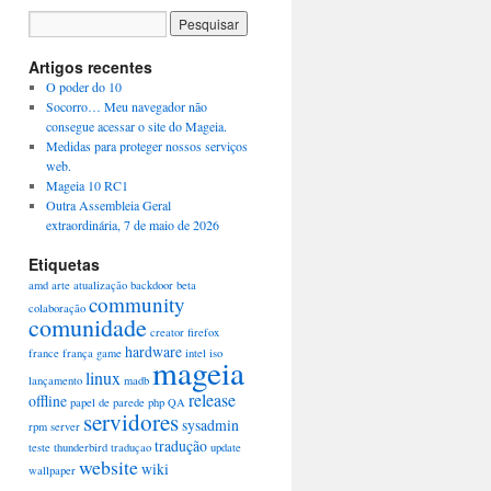
Artigos recentes
O poder do 10
Socorro… Meu navegador não
consegue acessar o site do Mageia.
Medidas para proteger nossos serviços
web.
Mageia 10 RC1
Outra Assembleia Geral
extraordinária, 7 de maio de 2026
Etiquetas
amd
arte
atualização
backdoor
beta
community
colaboração
comunidade
creator
firefox
hardware
france
frança
game
intel
iso
mageia
linux
lançamento
madb
release
offline
papel de parede
php
QA
servidores
sysadmin
rpm
server
tradução
teste
thunderbird
traduçao
update
website
wiki
wallpaper