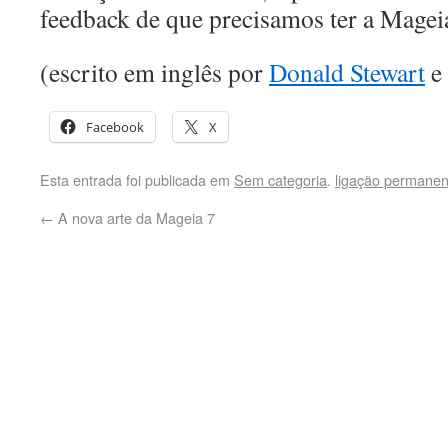
feedback de que precisamos ter a Magei
(escrito em inglês por
Donald Stewart
e 
Facebook
X
Esta entrada foi publicada em
Sem categoria
.
ligação permanen
←
A nova arte da Mageia 7