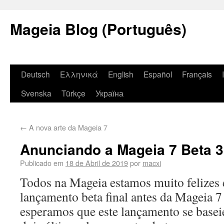
Mageia Blog (Português)
Deutsch
Ελληνικά
English
Español
Français
Svenska
Türkçe
Україна
←
A nova arte da Mageia 7
Anunciando a Mageia 7 Beta 3
Publicado em
18 de Abril de 2019
por
macxi
Todos na Mageia estamos muito felizes 
lançamento beta final antes da Mageia 7 
esperamos que este lançamento se basei