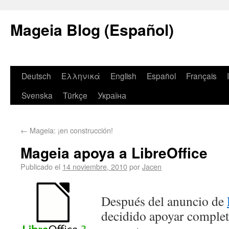
Mageia Blog (Español)
Deutsch
Ελληνικά
English
Español
Français
Svenska
Türkçe
Україна
←
Mageia: ¡en construcción!
Mageia apoya a LibreOffice
Publicado el
14 noviembre, 2010
por
Jacen
Después del anuncio de
decidido apoyar complet