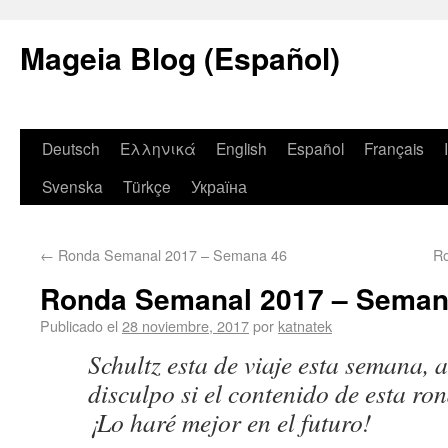
Mageia Blog (Español)
Deutsch
Ελληνικά
English
Español
Français
Svenska
Türkçe
Україна
←
Ronda Semanal 2017 – Semana 46
R
Ronda Semanal 2017 – Seman
Publicado el
28 noviembre, 2017
por
katnatek
Schultz esta de viaje esta semana, 
disculpo si el contenido de esta ro
¡Lo haré mejor en el futuro!