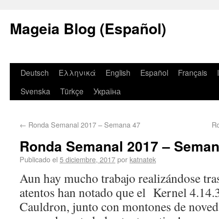
Mageia Blog (Español)
Deutsch
Ελληνικά
English
Español
Français
Svenska
Türkçe
Україна
←
Ronda Semanal 2017 – Semana 47
R
Ronda Semanal 2017 – Seman
Publicado el
5 diciembre, 2017
por
katnatek
Aun hay mucho trabajo realizándose tras
atentos han notado que el Kernel 4.14.3
Cauldron, junto con montones de novedad