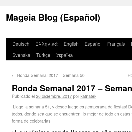
Mageia Blog (Español)
Deutsch
Ελληνικά
English
Español
Français
Svenska
Türkçe
Україна
←
Ronda Semanal 2017 – Semana 50
R
Ronda Semanal 2017 – Seman
Publicado el
26 diciembre, 2017
por
katnatek
Llego la semana 51, y desde luego es ¡temporada de fiestas! 
todos, donde sea que se encuentren, lo mejor de todo en estas 
forma de celebrarlas.