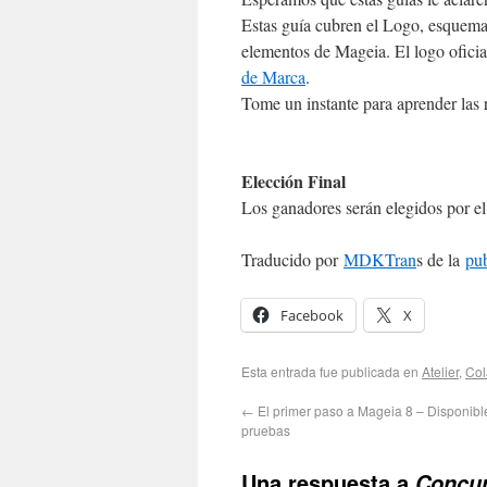
Estas guía cubren el Logo, esquema d
elementos de Mageia. El logo oficia
de Marca
.
Tome un instante para aprender las 
Elección Final
Los ganadores serán elegidos por e
Traducido por
MDKTran
s de la
pub
Facebook
X
Esta entrada fue publicada en
Atelier
,
Col
←
El primer paso a Mageia 8 – Disponibl
pruebas
Una respuesta a
Concur