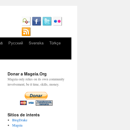
nă
Русский
Svenska
Türkçe
Donar a Mageia.Org
Mageia only relies on its own community
involvement, be it time, skills, money.
Sitios de interés
BlogDrake
Mageia