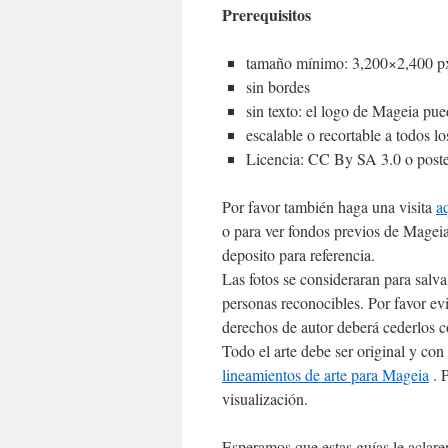
Prerequisitos
tamaño mínimo: 3,200×2,400 px
sin bordes
sin texto: el logo de Mageia pu
escalable o recortable a todos lo
Licencia: CC By SA 3.0 o poste
Por favor también haga una visita
a
o para ver fondos previos de Mageia
deposito para referencia.
Las fotos se consideraran para salv
personas reconocibles. Por favor evi
derechos de autor deberá cederlos c
Todo el arte debe ser original y con
lineamientos de arte para Mageia
. P
visualización.
Esperamos que estas guías le aclaren