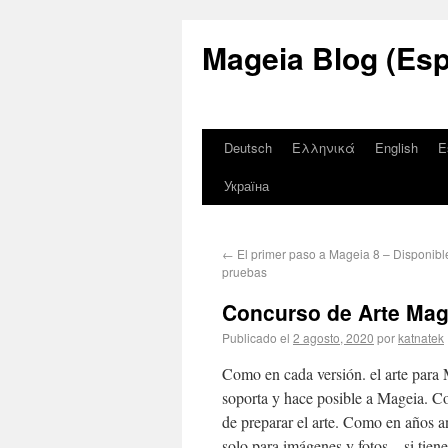
Mageia Blog (Esp
Deutsch
Ελληνικά
English
E
Україна
←
El primer paso a Mageia 8 – Disponibl
pruebas
Concurso de Arte Mag
Publicado el
2 agosto, 2020
por
katnatek
Como en cada versión. el arte para
soporta y hace posible a Mageia. C
de preparar el arte. Como en años a
solo para imágenes y fotos – si tien