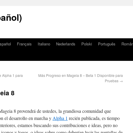
añol)
spañol
Français
Italiano
Nederlands
Polski
Português
Româ
e Alpha 1 para
Más Progreso en Mageia 8 – Beta 1 Disponible para
Pruebas
→
eia 8
 Mageia 8 provendrá de ustedes, la grandiosa comunidad que
on el desarrollo en marcha y
Alpha 1
recién publicada, es tiempo
nteriores, estamos buscando sus contribuciones e ideas, pero no
e iconos y logos, o ideas sobre como deberían lucir las pantallas de