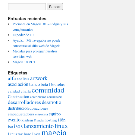
Entradas recientes
Pociones en Mageia. 01 – Pidgin y sus
complementos
El poder de 10
Ayuda… Mi navegador no puede
conectarse al sitio web de Mageia
Medidas para proteger nuestros
servicios web
Mageia 10 RC1
Etiquetas
artwork
alfa
análisis
asociación
banco
beta1
bruselas
comunidad
calidad
charla
Construction
contribución comunitaria
desarrolladores
desarrollo
distribución
donaciones
equipo
empaquetadores
entrevista
evento
i18n
fosdem
hosting
Francia
lanzamiento
linux
isos
iso
mageia
Linuxtag
logo
Lyon