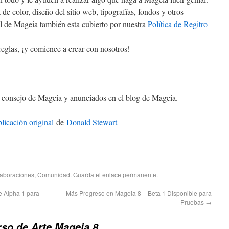
e color, diseño del sitio web, tipografías, fondos y otros
l de Mageia también esta cubierto por nuestra
Política de Regitro
reglas, ¡y comience a crear con nosotros!
l consejo de Mageia y anunciados en el blog de Mageia.
licación original
de
Donald Stewart
aboraciones
,
Comunidad
. Guarda el
enlace permanente
.
e Alpha 1 para
Más Progreso en Mageia 8 – Beta 1 Disponible para
Pruebas
→
so de Arte Mageia 8