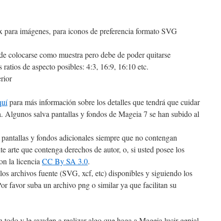
 para imágenes, para iconos de preferencia formato SVG
ede colocarse como muestra pero debe de poder quitarse
s ratios de aspecto posibles: 4:3, 16:9, 16:10 etc.
rior
quí
para más información sobre los detalles que tendrá que cuidar
. Algunos salva pantallas y fondos de Mageia 7 se han subido al
a pantallas y fondos adicionales siempre que no contengan
te arte que contenga derechos de autor, o, si usted posee los
on la licencia
CC By SA 3.0
.
 los archivos fuente (SVG, xcf, etc) disponibles y siguiendo los
or favor suba un archivo png o similar ya que facilitan su
 todo y le ayuden a realizar algo que haga a Mageia lucir genial.