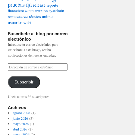
qa
pruebas
release
reporte
financiero
reunión
sysadmin
retrazo
unirse
test
técnico
traducción
usuarios
wiki
Suscríbete al blog por correo
electrónico
Introduce tu correo electrónico para
suscribirte a este blog y recibir
notificaciones de nuevas entradas.
Subscribir
Únete a otros 36 suscriptores
Archivos
agosto 2026
(1)
junio 2026
(3)
mayo 2026
(1)
abril 2026
(2)
marzo 2026
(2)