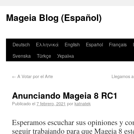
Mageia Blog (Español)
Deutsch
Ελληνικά
English
Español
Français
Svenska
Türkçe
Україна
←
A Votar por el Arte
Llegamos a 
Anunciando Mageia 8 RC1
Publicado el
7 febrero, 2021
por
katnatek
Esperamos escuchar sus opiniones y co
seguir trabajando para que Mageia 8 esté