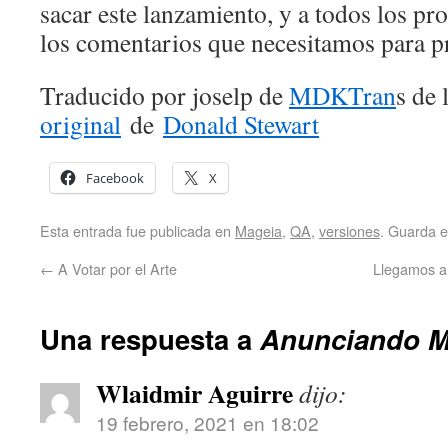
sacar este lanzamiento, y a todos los p
los comentarios que necesitamos para p
Traducido por joselp de
MDKTran
s de
original
de
Donald Stewart
Facebook
X
Esta entrada fue publicada en
Mageia
,
QA
,
versiones
. Guarda 
←
A Votar por el Arte
Llegamos a 
Una respuesta a
Anunciando M
Wlaidmir Aguirre
dijo:
19 febrero, 2021 en 18:02