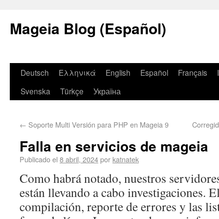
Mageia Blog (Español)
Deutsch
Ελληνικά
English
Español
Français
Svenska
Türkçe
Україна
←
Soporte Multi Versión para PHP en Mageia 9
Corregi
Falla en servicios de mageia
Publicado el
8 abril, 2024
por
katnatek
Como habrá notado, nuestros servidore
están llevando a cabo investigaciones. E
compilación, reporte de errores y las lis