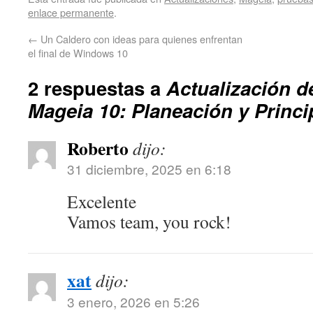
enlace permanente
.
←
Un Caldero con ideas para quienes enfrentan
el final de Windows 10
2 respuestas a
Actualización d
Mageia 10: Planeación y Princ
Roberto
dijo:
31 diciembre, 2025 en 6:18
Excelente
Vamos team, you rock!
xat
dijo:
3 enero, 2026 en 5:26