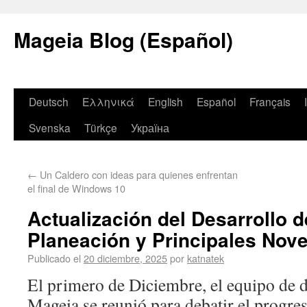
Mageia Blog (Español)
Deutsch
Ελληνικά
English
Español
Français
Svenska
Türkçe
Україна
←
Un Caldero con ideas para quienes enfrentan
el final de Windows 10
Actualización del Desarrollo 
Planeación y Principales Nov
Publicado el
20 diciembre, 2025
por
katnatek
El primero de Diciembre, el equipo de d
Mageia se reunió para debatir el progre