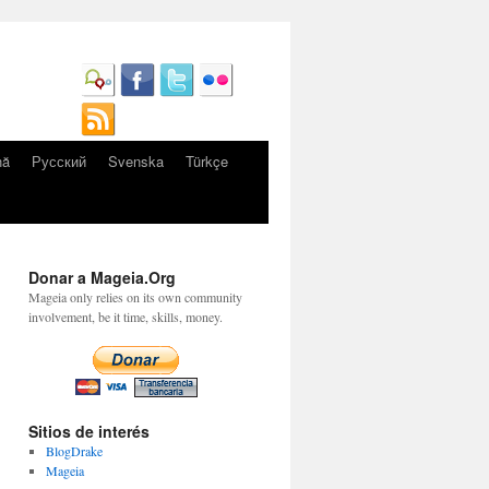
nă
Русский
Svenska
Türkçe
Donar a Mageia.Org
Mageia only relies on its own community
involvement, be it time, skills, money.
Sitios de interés
BlogDrake
Mageia