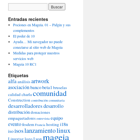
Entradas recientes
Pociones en Mageia. 01 – Pidgin y sus
complementos
El poder de 10
Ayuda… Mi navegador no puede
conectarse al sitio web de Mageia
Medidas para proteger nuestros
servicios web
Mageia 10 RC1
Etiquetas
artwork
alfa
análisis
asociación
banco
beta1
bruselas
comunidad
calidad
charla
Construction
contribución comunitaria
desarrolladores
desarrollo
distribución
donaciones
equipo
empaquetadores
entrevista
evento
i18n
fosdem
hosting
Francia
lanzamiento
linux
isos
iso
mageia
Linuxtag
logo
Lyon