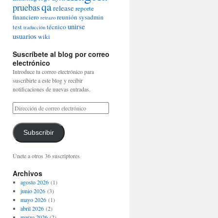
qa
pruebas
release
reporte
financiero
reunión
sysadmin
retrazo
unirse
test
técnico
traducción
usuarios
wiki
Suscríbete al blog por correo
electrónico
Introduce tu correo electrónico para
suscribirte a este blog y recibir
notificaciones de nuevas entradas.
Subscribir
Únete a otros 36 suscriptores
Archivos
agosto 2026
(1)
junio 2026
(3)
mayo 2026
(1)
abril 2026
(2)
marzo 2026
(2)