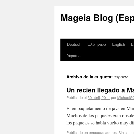
Mageia Blog (Esp
Deutsch
Ελληνικά
English
E
Україна
soporte
Archivo de la etiqueta:
Un recien llegado a M
Publicado el
30 abril, 2011
por
MichaelS
El empaquetamiento de java en Mandr
Muchos de los paquetes eran obsolet
los paquetes se había vuelto muy di
Publicado en
empaquetadores
,
Sin categ