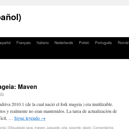
añol)
spañol
Français
Italiano
Nederlands
Polski
Português
Româ
ageia: Maven
OG
iva 2010.1 (de la cual nació el fork mageia ) era inutilizable.
os y realmente no eran mantenidos. La tarea de actualización de
fícil, …
Sigue leyendo
→
oría
|
Etiquetado
java
,
maven
,
paquete
,
pila
,
soporte
,
stack
|
Comentarios