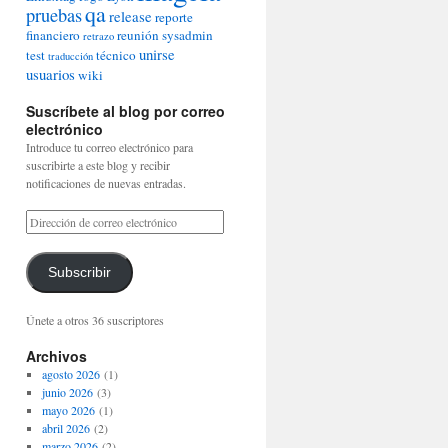
qa
pruebas
release
reporte
financiero
reunión
sysadmin
retrazo
unirse
test
técnico
traducción
usuarios
wiki
Suscríbete al blog por correo
electrónico
Introduce tu correo electrónico para
suscribirte a este blog y recibir
notificaciones de nuevas entradas.
Subscribir
Únete a otros 36 suscriptores
Archivos
agosto 2026
(1)
junio 2026
(3)
mayo 2026
(1)
abril 2026
(2)
marzo 2026
(2)