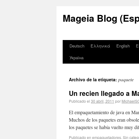
Mageia Blog (Esp
Deutsch
Ελληνικά
English
E
Україна
paquete
Archivo de la etiqueta:
Un recien llegado a M
Publicado el
30 abril, 2011
por
MichaelS
El empaquetamiento de java en Mandr
Muchos de los paquetes eran obsolet
los paquetes se había vuelto muy di
Publicado en
empaquetadores
,
Sin categ