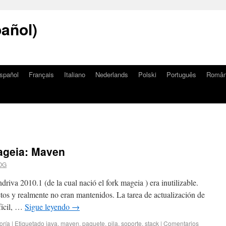
añol)
spañol
Français
Italiano
Nederlands
Polski
Português
Româ
ageia: Maven
OG
iva 2010.1 (de la cual nació el fork mageia ) era inutilizable.
os y realmente no eran mantenidos. La tarea de actualización de
fícil, …
Sigue leyendo
→
oría
|
Etiquetado
java
,
maven
,
paquete
,
pila
,
soporte
,
stack
|
Comentarios