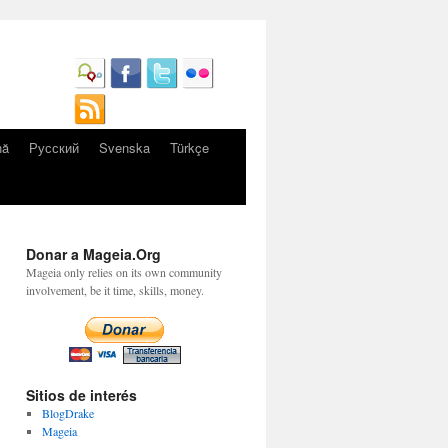
nă
Русский
Svenska
Türkçe
Donar a Mageia.Org
Mageia only relies on its own community
involvement, be it time, skills, money.
Sitios de interés
BlogDrake
Mageia