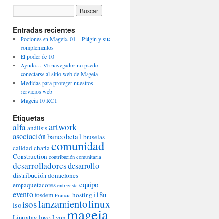
Entradas recientes
Pociones en Mageia. 01 – Pidgin y sus
complementos
El poder de 10
Ayuda… Mi navegador no puede
conectarse al sitio web de Mageia
Medidas para proteger nuestros
servicios web
Mageia 10 RC1
Etiquetas
artwork
alfa
análisis
asociación
banco
beta1
bruselas
comunidad
calidad
charla
Construction
contribución comunitaria
desarrolladores
desarrollo
distribución
donaciones
equipo
empaquetadores
entrevista
evento
i18n
fosdem
hosting
Francia
lanzamiento
linux
isos
iso
mageia
Linuxtag
logo
Lyon