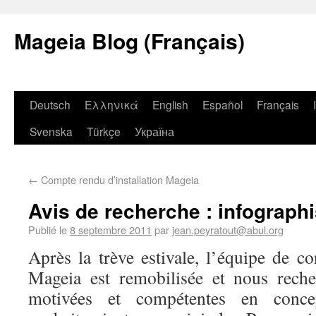
Mageia Blog (Français)
Deutsch
Ελληνικά
English
Español
Français
Svenska
Türkçe
Україна
←
Compte rendu d’installation Mageia
Avis de recherche : infographi
Publié le
8 septembre 2011
par
jean.peyratout@abul.org
Après la trève estivale, l’équipe de c
Mageia est remobilisée et nous rech
motivées et compétentes en conce