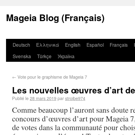
Mageia Blog (Français)
Deutsch
Ελληνικά
English
Español
Français
Svenska
Türkçe
Україна
←
Vote pour le graphisme de Mageia 7
Les nouvelles œuvres d’art d
Publié le
28 mars 2019
par
stroibe974
Comme beaucoup l’auront sans doute re
concours d’œuvres d’art pour Mageia 7, 
de votes dans la communauté pour choisi