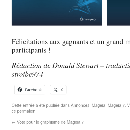
Félicitations aux gagnants et un grand m
participants !
Rédaction de Donald Stewart – traductio
stroibe974
Facebook
X
Cette entrée a été publiée dans
Annonces
,
Mageia
,
Mageia 7
. 
ce permalien
.
←
Vote pour le graphisme de Mageia 7