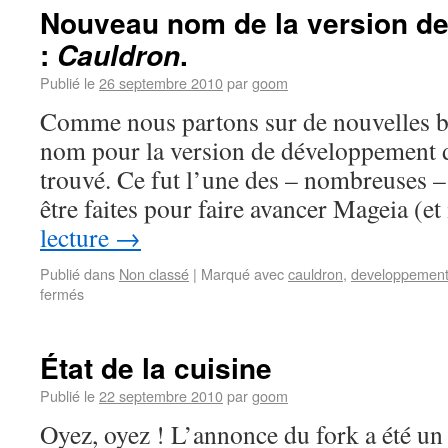
Nouveau nom de la version d
:
.
Cauldron
Publié le
26 septembre 2010
par
goom
Comme nous partons sur de nouvelles b
nom pour la version de développement d
trouvé. Ce fut l’une des – nombreuses –
être faites pour faire avancer Mageia (et
lecture
→
Publié dans
Non classé
|
Marqué avec
cauldron
,
developpemen
fermés
État de la cuisine
Publié le
22 septembre 2010
par
goom
Oyez, oyez ! L’annonce du fork a été un