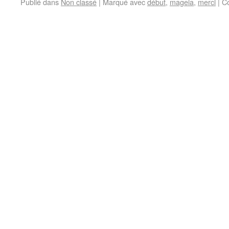
Publié dans
Non classé
|
Marqué avec
début
,
mageia
,
merci
|
C