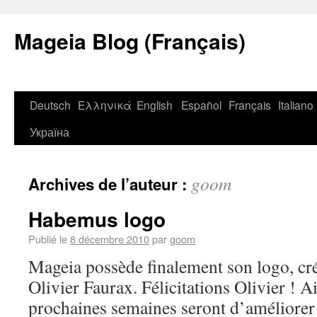
Mageia Blog (Français)
Deutsch
Ελληνικά
English
Español
Français
Italiano
Україна
goom
Archives de l’auteur :
Habemus logo
Publié le
8 décembre 2010
par
goom
Mageia possède finalement son logo, cré
Olivier Faurax. Félicitations Olivier ! Ai
prochaines semaines seront d’améliorer 