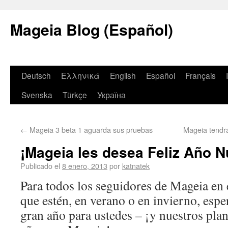
Mageia Blog (Español)
Deutsch
Ελληνικά
English
Español
Français
Svenska
Türkçe
Україна
←
Mageia 3 beta 1 aguarda sus pruebas
Mageia tendr
¡Mageia les desea Feliz Año N
Publicado el
8 enero, 2013
por
katnatek
Para todos los seguidores de Mageia en
que estén, en verano o en invierno, esp
gran año para ustedes – ¡y nuestros pla