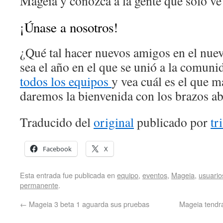
Mageia y conozca a la gente que sólo ve 
¡Únase a nosotros!
¿Qué tal hacer nuevos amigos en el nu
sea el año en el que se unió a la comuni
todos los equipos
y vea cuál es el que m
daremos la bienvenida con los brazos ab
Traducido del
original
publicado por
tr
Facebook
X
Esta entrada fue publicada en
equipo
,
eventos
,
Mageia
,
usuario
permanente
.
←
Mageia 3 beta 1 aguarda sus pruebas
Mageia tendr